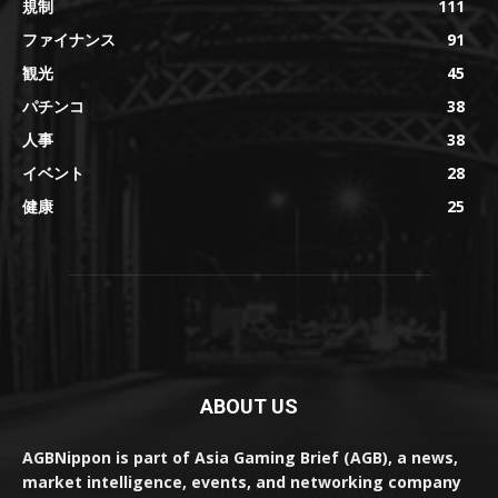
規制
111
ファイナンス
91
観光
45
パチンコ
38
人事
38
イベント
28
健康
25
ABOUT US
AGBNippon is part of Asia Gaming Brief (AGB), a news,
market intelligence, events, and networking company