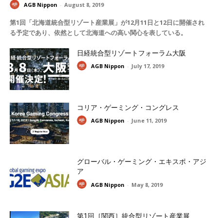
AGB Nippon
-
August 8, 2019
第1回「北海道統合型リゾート産業展」が12月11日と12日に開催され
る予定であり、依然として北海道への高い関心を表している。
日経統合型リゾートフォーラム大阪
AGB Nippon
-
July 17, 2019
コリア・ゲーミング・コングレス
AGB Nippon
-
June 11, 2019
グローバル・ゲーミング・エキスポ・アジ
ア
AGB Nippon
-
May 8, 2019
第1回［関西］統合型リゾート産業展