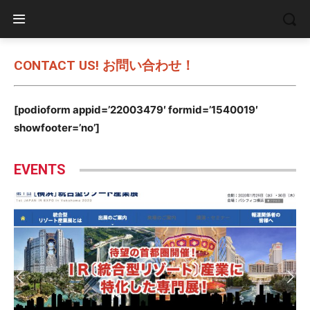
CONTACT US! お問い合わせ！
[podioform appid=’22003479′ formid=’1540019′
showfooter=’no’]
EVENTS