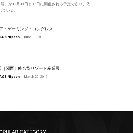
展」が12月11日と12日に開催される予定であり、依
している。
ア・ゲーミング・コングレス
AGB Nippon
-
June 11, 2019
回［関西］統合型リゾート産業展
AGB Nippon
-
March 20, 2019
OPULAR CATEGORY