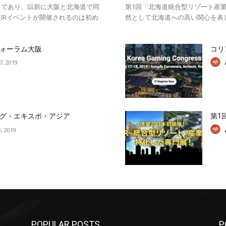
スであり、以前に大阪と北海道で同
第1回「北海道統合型リゾート産業
IRイベントが開催されるのは初め
然として北海道への高い関心を表
ォーラム大阪
コリ
17, 2019
グ・エキスポ・アジア
第1
, 2019
POPULAR POSTS
P