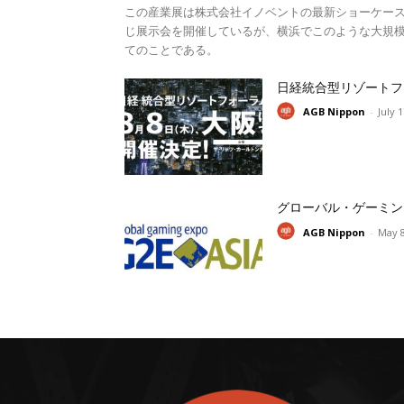
この産業展は株式会社イノベントの最新ショーケー
じ展示会を開催しているが、横浜でこのような大規模
てのことである。
日経統合型リゾートフ
AGB Nippon
-
July 
グローバル・ゲーミン
AGB Nippon
-
May 8