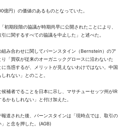
900億円）の価値のあるものとなっていた。
で「初期段階の協議が時期尚早に公開されたことにより、
取引に関するすべての協議を中止した」と述べた。
み合わせに関してバーンスタイン（Bernstein）のア
とり「買収が従来のオーガニックグロースに沿わないた
とに当惑するが、メリットが見えないわけではない。中国
もしれない」とのこと。
候補者でることを日本に示し、マサチューセッツ州がIR
するかもしれない」と付け加えた。
が報道された後、バーンスタインは「現時点では、取引の
と念を押した。(AGB)