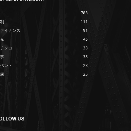
783
制
111
ァイナンス
91
光
45
チンコ
38
事
38
ベント
28
康
25
OLLOW US