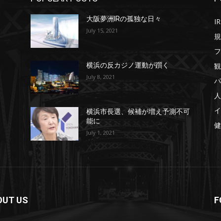
大阪夢洲IRの孤独な日々
IR
July 15, 2021
規
フ
観
横浜の反カジノ運動が躓く
July 8, 2021
パ
人
イ
横浜市長選、候補が増え予測不可
能に
健
July 1, 2021
OUT US
F