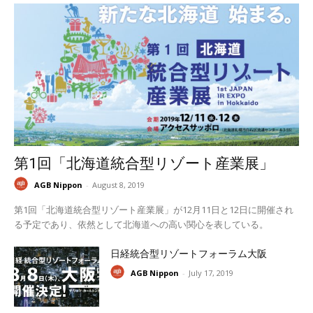
第1回「北海道統合型リゾート産業展」
AGB Nippon
-
August 8, 2019
第1回「北海道統合型リゾート産業展」が12月11日と12日に開催され
る予定であり、依然として北海道への高い関心を表している。
日経統合型リゾートフォーラム大阪
AGB Nippon
-
July 17, 2019