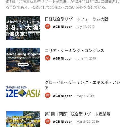
第1回「北海道統合型リゾート産業展」が12月11日と12日に開催され
る予定であり、依然として北海道への高い関心を表している。
日経統合型リゾートフォーラム大阪
AGB Nippon
-
July 17, 2019
コリア・ゲーミング・コングレス
AGB Nippon
-
June 11, 2019
グローバル・ゲーミング・エキスポ・アジ
ア
AGB Nippon
-
May 8, 2019
第1回［関西］統合型リゾート産業展
AGB Nippon
-
March 20, 2019