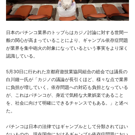
日本のパチンコ業界のトップらはカジノ討論に対する世間一
般の関心が高まっていることにより、ギャンブル依存症問題
が業界を集中砲火の対象になっているという事実をより深く
認識している。
5月30日に行われた京都府遊技業協同組合の総会では議長の
白川鐘一氏が「カジノの議論が長引くほど、様々な点で業界
に負担が増していく。依存問題への対応も負担となっている
が、これはパチンコが、身近で気軽な大衆娯楽であること
を、社会に向けて明確にできるチャンスでもある。」と述べ
た。
パチンコは日本の法律ではギャンブルとして分類されてはい
ないものの、現在国内におけるギャンブル依存症問題におい