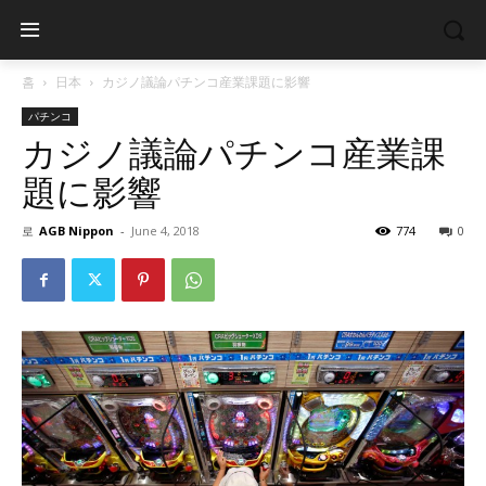
홈
日本
カジノ議論パチンコ産業課題に影響
パチンコ
カジノ議論パチンコ産業課
題に影響
로
AGB Nippon
-
June 4, 2018
774
0