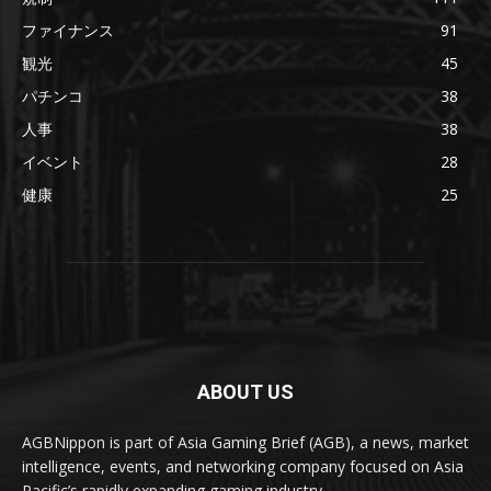
ファイナンス
91
観光
45
パチンコ
38
人事
38
イベント
28
健康
25
ABOUT US
AGBNippon is part of Asia Gaming Brief (AGB), a news, market
intelligence, events, and networking company focused on Asia
Pacific’s rapidly expanding gaming industry.