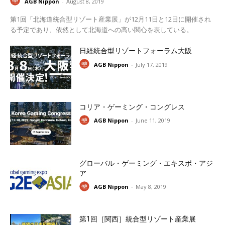
AGB Nippon
-
August 8, 2019
第1回「北海道統合型リゾート産業展」が12月11日と12日に開催され
る予定であり、依然として北海道への高い関心を表している。
日経統合型リゾートフォーラム大阪
AGB Nippon
-
July 17, 2019
コリア・ゲーミング・コングレス
AGB Nippon
-
June 11, 2019
グローバル・ゲーミング・エキスポ・アジ
ア
AGB Nippon
-
May 8, 2019
第1回［関西］統合型リゾート産業展