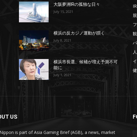
大阪夢洲IRの孤独な日々
IR
July 15, 2021
規
フ
観
横浜の反カジノ運動が躓く
July 8, 2021
パ
人
イ
横浜市長選、候補が増え予測不可
能に
健
July 1, 2021
OUT US
F
ippon is part of Asia Gaming Brief (AGB), a news, market