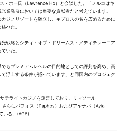
ーレンス・ホー氏（Lawrence Ho）と会談した。「メルコはキ
観光業発展においては重要な貢献者だと考えています。
のカジノリゾートを確立し、キプロスの名を広めるために
は述べた。
観光戦略とシティ・オブ・ドリームス・メディテレーニア
れていた。
模でもプレミアムレベルの目的地としての評判を高め、高
して浮上する条件が揃っています」と同国内のプロジェク
）にサテライトカジノを運営しており、リマソール
。さらにパフォス（Paphos）およびアヤナパ（Ayia
いる。(AGB)