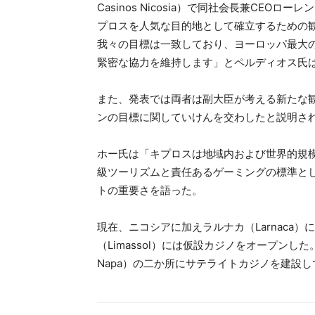
Casinos Nicosia）で同社会長兼CEOロ
プロスを人気な目的地として確立するための
我々の目標は一致しており、ヨーロッパ最大
緊密な協力を維持します」とペルディオス氏
また、発表では両者は副大臣が考える新たな
ンの目標に関していけんを交わしたと説明さ
ホー氏は「キプロスは地域内および世界的規
級ツーリズムと責任あるゲーミングの標準と
トの重要さを語った。
現在、ニコシアに加えラルナカ（Larnaca
（Limassol）には仮設カジノをオープンした
Napa）の二か所にサテライトカジノを建設して