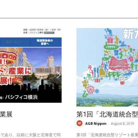
業展
第1回「北海道統合
AGB Nippon
-
August 8, 2019
スであり、以前に大阪と北海道で同
第1回「北海道統合型リゾート産業