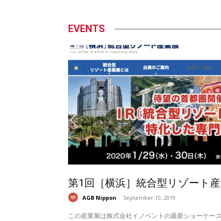
EVENTS
第1回［横浜］統合型リゾート産
AGB Nippon
-
September 10, 2019
この産業展は株式会社イノベントの最新ショーケー