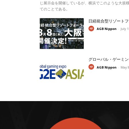
じ展示会を開催しているが、横浜でこのような大規模
てのことである。
日経統合型リゾートフ
AGB Nippon
-
July 
グローバル・ゲーミン
AGB Nippon
-
May 8