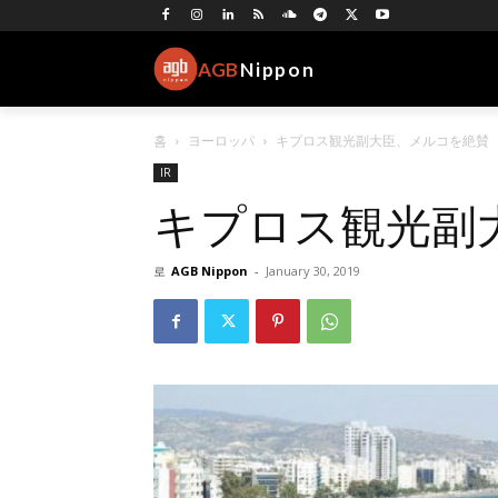
AGB
Nippon
홈
ヨーロッパ
キプロス観光副大臣、メルコを絶賛
IR
キプロス観光副
로
AGB Nippon
-
January 30, 2019