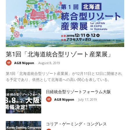
第1回「北海道統合型リゾート産業展」
AGB Nippon
-
August 8, 2019
第1回「北海道統合型リゾート産業展」が12月11日と12日に開催され
る予定であり、依然として北海道への高い関心を表している。
日経統合型リゾートフォーラム大阪
AGB Nippon
-
July 17, 2019
コリア・ゲーミング・コングレス