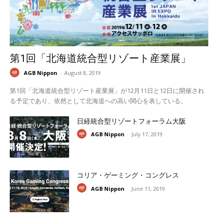
第1回「北海道統合型リゾート産業展」
AGB Nippon
-
August 8, 2019
第1回「北海道統合型リゾート産業展」が12月11日と12日に開催され
る予定であり、依然として北海道への高い関心を表している。
日経統合型リゾートフォーラム大阪
AGB Nippon
-
July 17, 2019
コリア・ゲーミング・コングレス
AGB Nippon
-
June 11, 2019