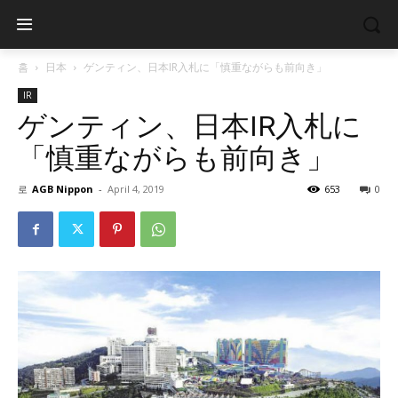
홈
日本
ゲンティン、日本IR入札に「慎重ながらも前向き」
IR
ゲンティン、日本IR入札に
「慎重ながらも前向き」
로
AGB Nippon
-
April 4, 2019
653
0