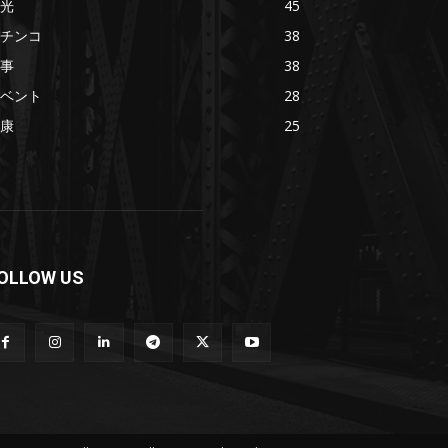
光
45
チンコ
38
事
38
ベント
28
康
25
OLLOW US