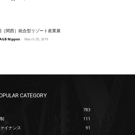
回［関西］統合型リゾート産業展
AGB Nippon
-
March 20, 2019
OPULAR CATEGORY
783
制
111
ァイナンス
91