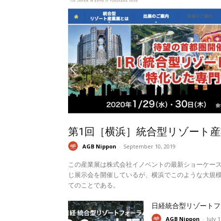
第1回［横浜］統合型リゾート産
AGB Nippon
-
September 10, 2019
この産業展は株式会社イノベントの最新ショーケー
じ展示会を開催しているが、横浜でこのような大規模
てのことである。
日経統合型リゾートフ
AGB Nippon
-
July 