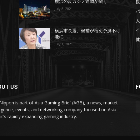
観
横浜の反カジノ運動が躓く
July 8, 2021
パ
人
イ
横浜市長選、候補が増え予測不可
能に
健
July 1, 2021
OUT US
F
ippon is part of Asia Gaming Brief (AGB), a news, market
lligence, events, and networking company focused on Asia
fic’s rapidly expanding gaming industry.