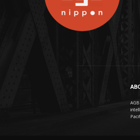
AB
AGBN
inte
Paci