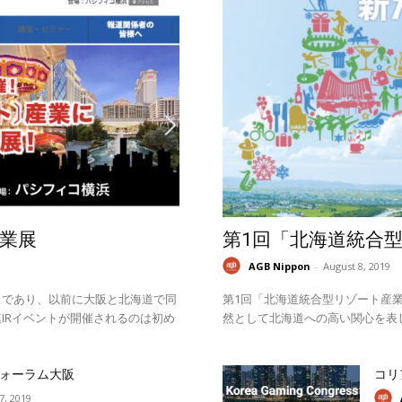
業展
第1回「北海道統合
AGB Nippon
-
August 8, 2019
スであり、以前に大阪と北海道で同
第1回「北海道統合型リゾート産業
IRイベントが開催されるのは初め
然として北海道への高い関心を表
ォーラム大阪
コリ
17, 2019