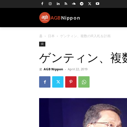
AGB
Nippon
홈
日本
ゲンティン、複数のIR入札を計画
IR
ゲンティン、複数
로
AGB Nippon
-
April 22, 2019