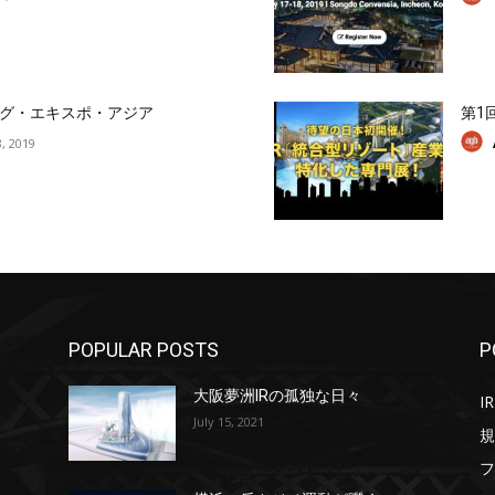
グ・エキスポ・アジア
第1
, 2019
POPULAR POSTS
P
大阪夢洲IRの孤独な日々
IR
July 15, 2021
規
フ