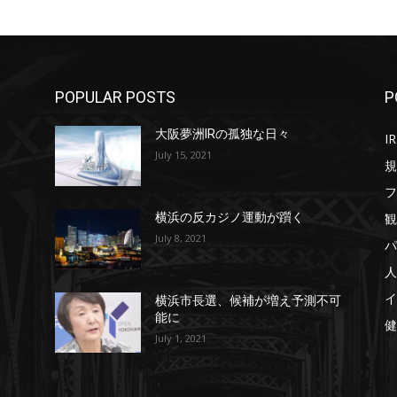
POPULAR POSTS
P
大阪夢洲IRの孤独な日々
IR
July 15, 2021
規
フ
観
横浜の反カジノ運動が躓く
July 8, 2021
パ
人
イ
横浜市長選、候補が増え予測不可
能に
健
July 1, 2021