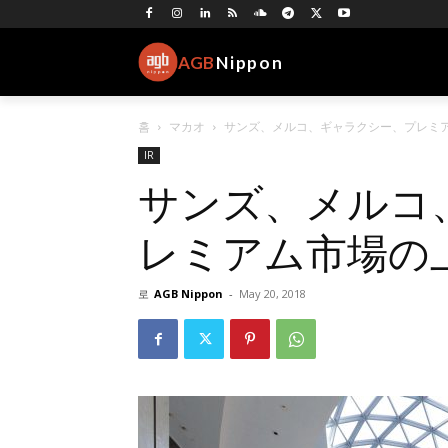
AGB
Nippon
홈
マカオ
サンズ、メルコ、ギャラクシー、プレミ
IR
サンズ、メルコ
レミアム市場の
로
AGB Nippon
-
May 20, 2018