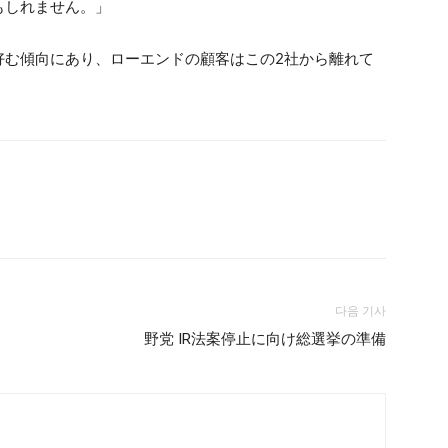
もしれません。」
好む傾向にあり、ローエンドの顧客はこの2社から離れて
다음 기사
野党 IR法案停止に向け総選挙の準備