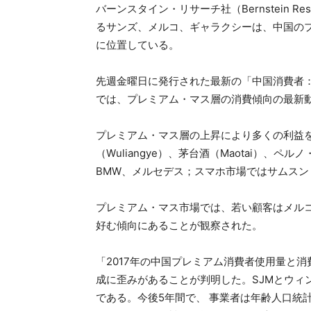
バーンスタイン・リサーチ社（Bernstein 
るサンズ、メルコ、ギャラクシーは、中国の
に位置している。
先週金曜日に発行された最新の「中国消費者：
では、プレミアム・マス層の消費傾向の最新
プレミアム・マス層の上昇により多くの利益
（Wuliangye）、茅台酒（Maotai）、ペルノ
BMW、メルセデス；スマホ市場ではサムス
プレミアム・マス市場では、若い顧客はメルコ
好む傾向にあることが観察された。
「2017年の中国プレミアム消費者使用量と
成に歪みがあることが判明した。SJMとウィ
である。今後5年間で、 事業者は年齢人口統