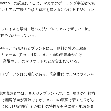
Research）の調査によると、マカオのゲーミング事業者であ
プレミアム市場の台頭の恩恵を最大限に受けるポジション
プレイする場所、勝つ方法: プレミアムは新しい主流」
動向をカバーしている。
を得ると予想されるブランドには、飲料会社の五粮液
・リカール（Pernod Ricard）；自動車産業からは
ン；高級ホテルのマリオットなどが含まれている。
リゾーツを好む傾向があり、高齢世代はSJMとウィンを
消費意識調査では、各カジノブランドごとに、顧客の年齢構
ンは顧客傾向が高齢ですが、メルコの顧客は若くなりがち
計（および所得統計）が自社の特性が有利に働く地域をタ