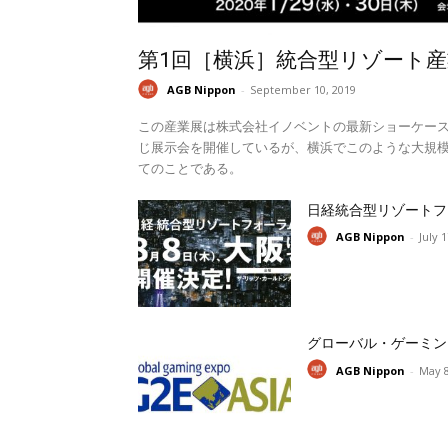
第1回［横浜］統合型リゾート産
AGB Nippon
-
September 10, 2019
この産業展は株式会社イノベントの最新ショーケー
じ展示会を開催しているが、横浜でこのような大規模
てのことである。
日経統合型リゾートフ
AGB Nippon
-
July 
グローバル・ゲーミン
AGB Nippon
-
May 8