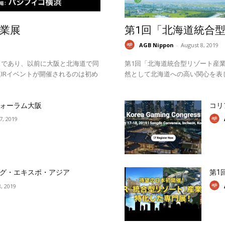
業展
第1回「北海道統合
AGB Nippon
-
August 8, 2019
スであり、以前に大阪と北海道で同
第1回「北海道統合型リゾート産業
IRイベントが開催されるのは初め
然として北海道への高い関心を表
ォーラム大阪
コリ
17, 2019
グ・エキスポ・アジア
第1
, 2019