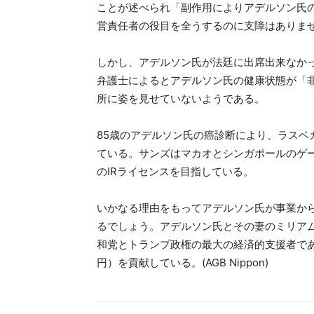
ことが述べられ「副作用によりアデルソン氏
営責任者の役目を全うするのに支障はありま
しかし、アデルソン氏が法廷に出席出来なか
弁護士によるとアデルソン氏の健康状態が「
所に姿を見せていないようである。
85歳のアデルソン氏の癌診断により、ラスベ
ている。サンズはマカオとシンガポールのゲ
のIRライセンスを目指している。
いかなる理由をもってアデルソン氏が事業か
るでしょう。アデルソン氏とその妻のミリアム・ア
和党とトランプ政権の最大の経済的支援者であり、
円）を貢献している。(AGB Nippon)