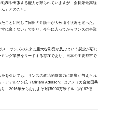
の勤務や出張する能力が限られていますが、会長兼最高経
せん」とのこと。
ったことに関して同氏の弁護士が大分違う状況を述べた。
非常に良くない」であり、今年に入ってからサンズの事業
ガス・サンズの未来に重大な影響が及ぶという懸念が応じ
ーミング業界をリードする存在であり、日本の主要都市で
ら身を引いても、サンズの政治的影響力に影響が与えられ
デルソン氏（Miriam Adelson）はアメリカ合衆国共
2016年からおおよそ1億5000万米ドル（約167億