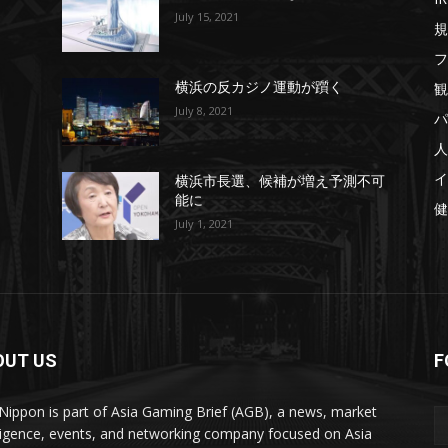
July 15, 2021
規
フ
観
横浜の反カジノ運動が躓く
July 8, 2021
パ
人
イ
横浜市長選、候補が増え予測不可
能に
健
July 1, 2021
OUT US
F
ippon is part of Asia Gaming Brief (AGB), a news, market
lligence, events, and networking company focused on Asia