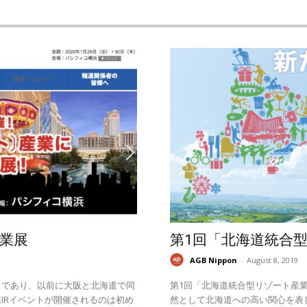
業展
第1回「北海道統合
AGB Nippon
-
August 8, 2019
スであり、以前に大阪と北海道で同
第1回「北海道統合型リゾート産業
IRイベントが開催されるのは初め
然として北海道への高い関心を表