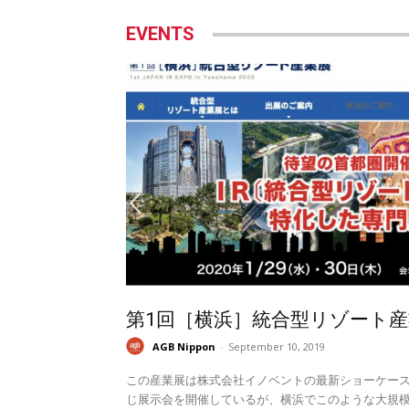
EVENTS
第1回［横浜］統合型リゾート産
AGB Nippon
-
September 10, 2019
この産業展は株式会社イノベントの最新ショーケー
じ展示会を開催しているが、横浜でこのような大規模