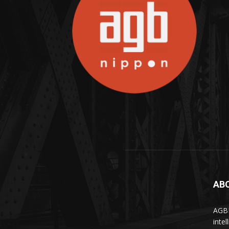
AB
AGBN
inte