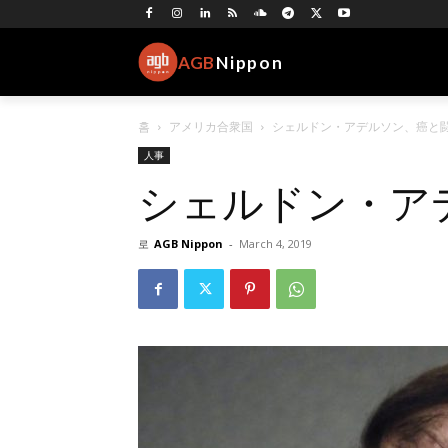
AGB
Nippon
홈
アメリカ合衆国
シェルドン・アデルソン、癌と
人事
シェルドン・ア
로
AGB Nippon
-
March 4, 2019