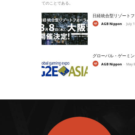
てのことである。
日経統合型リゾートフ
AGB Nippon
-
July 
グローバル・ゲーミン
AGB Nippon
-
May 8