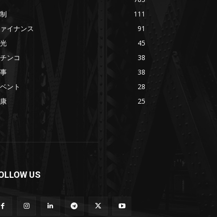
制
111
ァイナンス
91
光
45
チンコ
38
事
38
ベント
28
康
25
OLLOW US