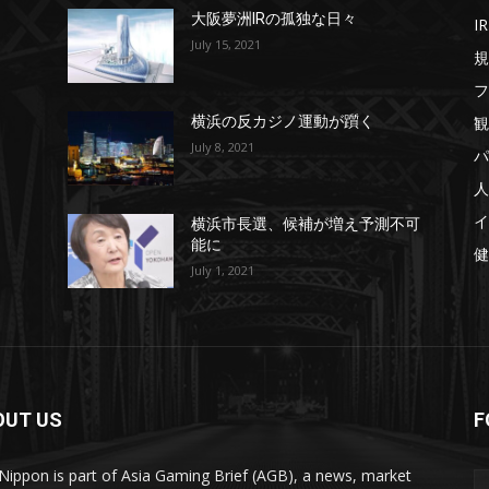
大阪夢洲IRの孤独な日々
IR
July 15, 2021
規
フ
観
横浜の反カジノ運動が躓く
July 8, 2021
パ
人
イ
横浜市長選、候補が増え予測不可
能に
健
July 1, 2021
OUT US
F
ippon is part of Asia Gaming Brief (AGB), a news, market