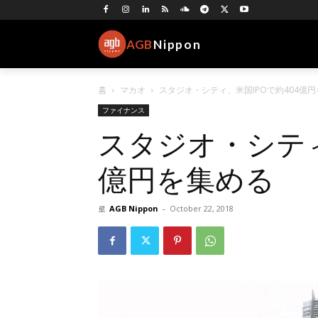
AGB
Nippon
홈
マカオ
スタジオ・シティ、米国IPOで約404億
ファイナンス
スタジオ・シティ
億円を集める
로
AGB Nippon
-
October 22, 2018