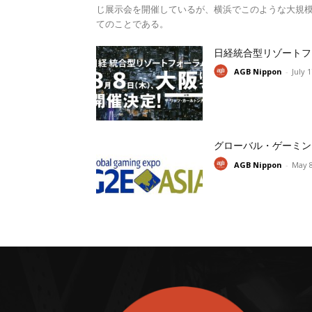
じ展示会を開催しているが、横浜でこのような大規模
てのことである。
日経統合型リゾートフ
AGB Nippon
-
July 
グローバル・ゲーミン
AGB Nippon
-
May 8