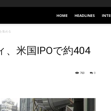
HOME
HEADLINES
INTE
円を集める
、米国IPOで約404
763
0