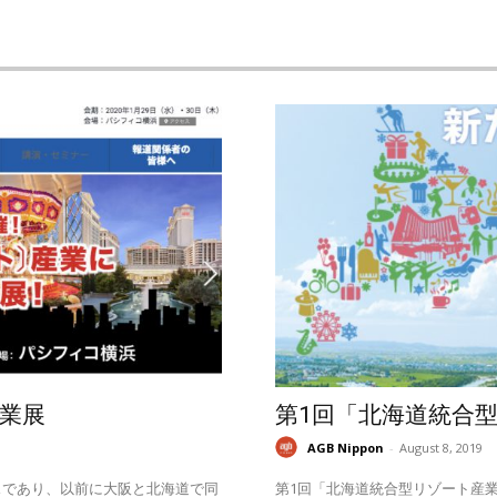
業展
第1回「北海道統合
AGB Nippon
-
August 8, 2019
スであり、以前に大阪と北海道で同
第1回「北海道統合型リゾート産業