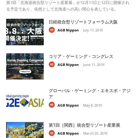
第1回「北海道統合型リゾート産業展」が12月11日と12日に開催され
る予定であり、依然として北海道への高い関心を表している。
日経統合型リゾートフォーラム大阪
AGB Nippon
-
July 17, 2019
コリア・ゲーミング・コングレス
AGB Nippon
-
June 11, 2019
グローバル・ゲーミング・エキスポ・アジ
ア
AGB Nippon
-
May 8, 2019
第1回［関西］統合型リゾート産業展
AGB Nippon
-
March 20, 2019