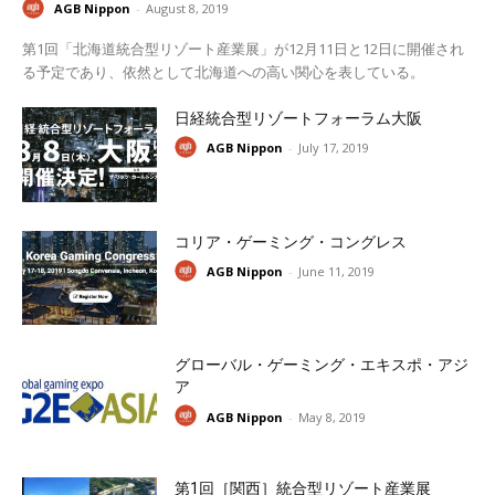
AGB Nippon
-
August 8, 2019
第1回「北海道統合型リゾート産業展」が12月11日と12日に開催され
る予定であり、依然として北海道への高い関心を表している。
日経統合型リゾートフォーラム大阪
AGB Nippon
-
July 17, 2019
コリア・ゲーミング・コングレス
AGB Nippon
-
June 11, 2019
グローバル・ゲーミング・エキスポ・アジ
ア
AGB Nippon
-
May 8, 2019
第1回［関西］統合型リゾート産業展