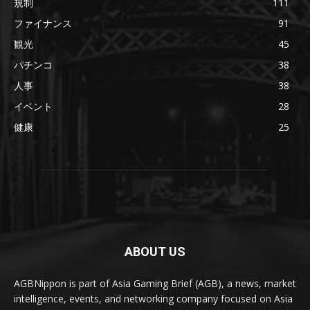
規制
111
ファイナンス
91
観光
45
パチンコ
38
人事
38
イベント
28
健康
25
ABOUT US
AGBNippon is part of Asia Gaming Brief (AGB), a news, market
intelligence, events, and networking company focused on Asia