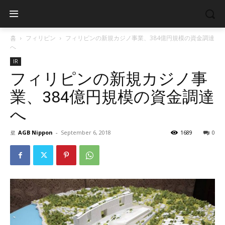
홈
フィリピン
フィリピンの新規カジノ事業、384億円規模の資金調達
へ
IR
フィリピンの新規カジノ事
業、384億円規模の資金調達
へ
로
AGB Nippon
-
September 6, 2018
1689
0