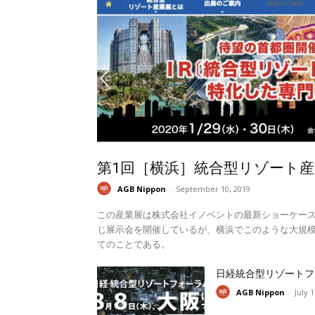
第1回［横浜］統合型リゾート産
AGB Nippon
-
September 10, 2019
この産業展は株式会社イノベントの最新ショーケー
じ展示会を開催しているが、横浜でこのような大規模
てのことである。
日経統合型リゾートフ
AGB Nippon
-
July 