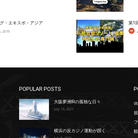
グ・エキスポ・アジア
第1
, 2019
POPULAR POSTS
P
大阪夢洲IRの孤独な日々
IR
July 15, 2021
規
フ
観
横浜の反カジノ運動が躓く
July 8, 2021