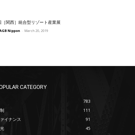
回［関西］統合型リゾート産業展
AGB Nippon
-
March 20, 2019
OPULAR CATEGORY
783
制
111
ァイナンス
91
光
45