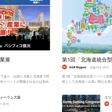
業展
第1回「北海道統合
AGB Nippon
-
August 8, 2019
スであり、以前に大阪と北海道で同
第1回「北海道統合型リゾート産業
IRイベントが開催されるのは初め
然として北海道への高い関心を表
ォーラム大阪
コリ
17, 2019