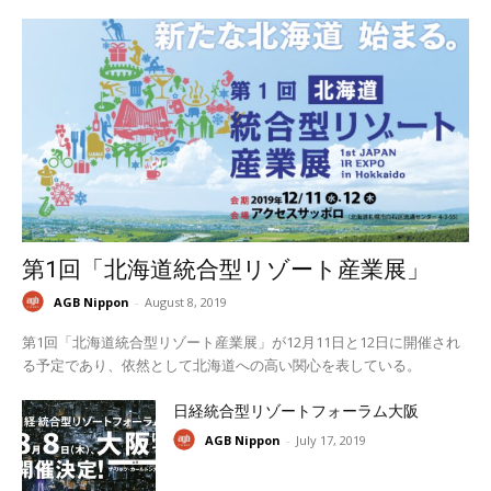
第1回「北海道統合型リゾート産業展」
AGB Nippon
-
August 8, 2019
第1回「北海道統合型リゾート産業展」が12月11日と12日に開催され
る予定であり、依然として北海道への高い関心を表している。
日経統合型リゾートフォーラム大阪
AGB Nippon
-
July 17, 2019