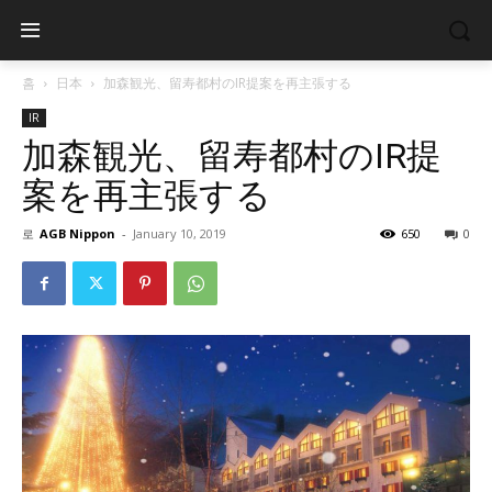
홈
日本
加森観光、留寿都村のIR提案を再主張する
IR
加森観光、留寿都村のIR提
案を再主張する
로
AGB Nippon
-
January 10, 2019
650
0