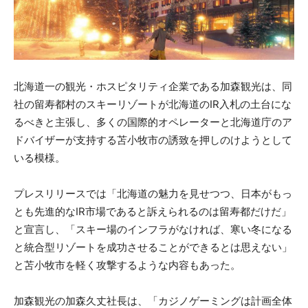
北海道一の観光・ホスピタリティ企業である加森観光は、同
社の留寿都村のスキーリゾートが北海道のIR入札の土台にな
るべきと主張し、多くの国際的オペレーターと北海道庁のア
ドバイザーが支持する苫小牧市の誘致を押しのけようとして
いる模様。
プレスリリースでは「北海道の魅力を見せつつ、日本がもっ
とも先進的なIR市場であると訴えられるのは留寿都だけだ」
と宣言し、「スキー場のインフラがなければ、寒い冬になる
と統合型リゾートを成功させることができるとは思えない」
と苫小牧市を軽く攻撃するような内容もあった。
加森観光の加森久丈社長は、「カジノゲーミングは計画全体