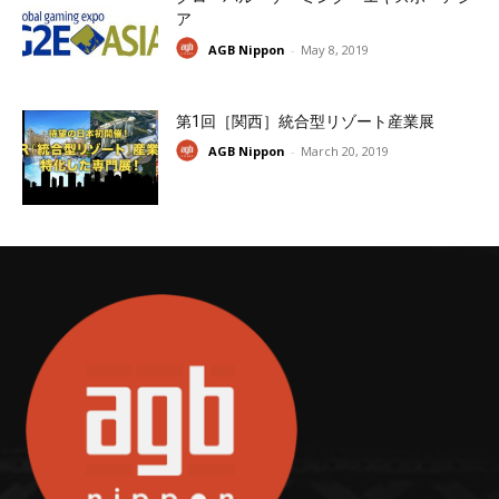
ア
AGB Nippon
-
May 8, 2019
第1回［関西］統合型リゾート産業展
AGB Nippon
-
March 20, 2019