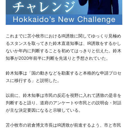
これまでに苫小牧市におけるIR誘致に関してゆっくり見極め
るスタンスを取ってきた鈴木直道知事は、IR誘致をするかし
ないか年内に判断することを初めてはっきりと伝えた。鈴木
知事が2020年前半に判断を先送りと予想されていた。
鈴木知事は「国の動きなどを勘案すると本格的な申請プロセ
スに移行する」と説明した。
以前に、鈴木知事は市民の反応を視野に入れて誘致の是非を
判断すると語り、道府のアンケートや市民との説明会・対話
が主な決定要因になると示唆している。
苫小牧市の岩倉博文市長はIR誘致が前進するよう、市と市民