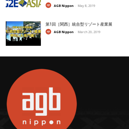
AGB Nippon
-
May 8, 2019
第1回［関西］統合型リゾート産業展
AGB Nippon
-
March 20, 2019