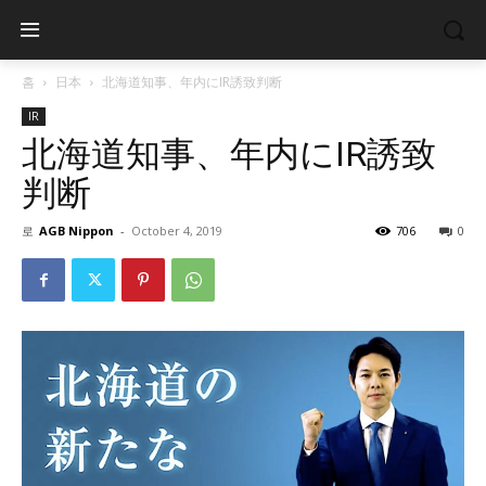
홈
日本
北海道知事、年内にIR誘致判断
IR
北海道知事、年内にIR誘致
判断
로
AGB Nippon
-
October 4, 2019
706
0