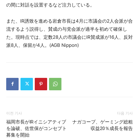
の間に対話を設置するなど注力している。
また、IR誘致を進める岩倉市長は4月に市議会の2人会派が合
流するよう説得し、賛成の与党会派が過半を初めて確保し
た。現時点では、定数28人の市議会にIR賛成派が16人、反対
派8人、保留が4人。(AGB Nippon)
이전 기사
다음 기사
福岡市長がIRイニシアティブ
ナガコープ、ゲーミング総粗
を論破、佐世保がコンセプト
収益20％成長を報告
募集を開始