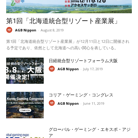
第1回「北海道統合型リゾート産業展」
AGB Nippon
-
August 8, 2019
第1回「北海道統合型リゾート産業展」が12月11日と12日に開催され
る予定であり、依然として北海道への高い関心を表している。
日経統合型リゾートフォーラム大阪
AGB Nippon
-
July 17, 2019
コリア・ゲーミング・コングレス
AGB Nippon
-
June 11, 2019
グローバル・ゲーミング・エキスポ・アジ
ア