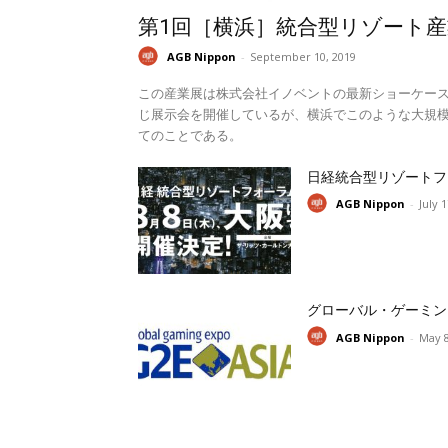
第1回［横浜］統合型リゾート産
AGB Nippon
-
September 10, 2019
この産業展は株式会社イノベントの最新ショーケー
じ展示会を開催しているが、横浜でこのような大規模
てのことである。
日経統合型リゾートフ
AGB Nippon
-
July 
グローバル・ゲーミン
AGB Nippon
-
May 8