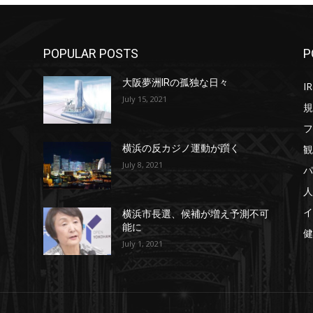
POPULAR POSTS
P
大阪夢洲IRの孤独な日々
IR
July 15, 2021
規
フ
観
横浜の反カジノ運動が躓く
July 8, 2021
パ
人
イ
横浜市長選、候補が増え予測不可
能に
健
July 1, 2021