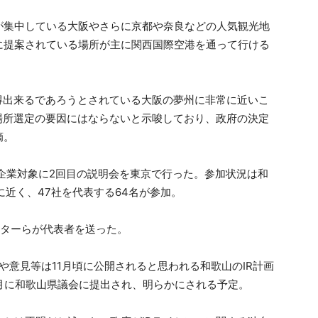
が集中している大阪やさらに京都や奈良などの人気観光地
に提案されている場所が主に関西国際空港を通って行ける
得出来るであろうとされている大阪の夢州に非常に近いこ
場所選定の要因にはならないと示唆しており、政府の決定
摘。
つ企業対象に2回目の説明会を東京で行った。参加状況は和
に近く、47社を代表する64名が参加。
ーターらが代表者を送った。
や意見等は11月頃に公開されると思われる和歌山のIR計画
月に和歌山県議会に提出され、明らかにされる予定。