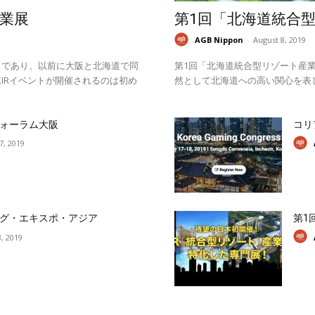
業展
第1回「北海道統合
AGB Nippon
-
August 8, 2019
スであり、以前に大阪と北海道で同
第1回「北海道統合型リゾート産業
IRイベントが開催されるのは初め
然として北海道への高い関心を表
ォーラム大阪
コリ
17, 2019
グ・エキスポ・アジア
第1
, 2019