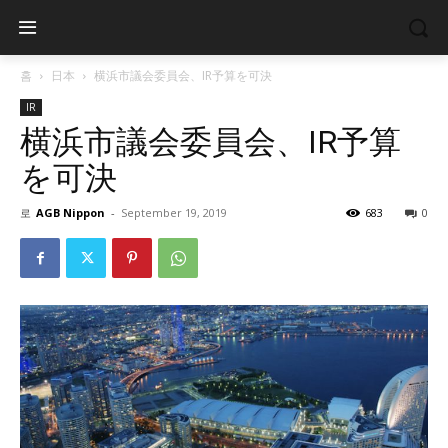
홈
日本
横浜市議会委員会、IR予算を可決
IR
横浜市議会委員会、IR予算
を可決
로
AGB Nippon
-
September 19, 2019
683
0