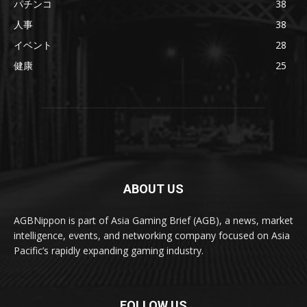
パチンコ
38
人事
38
イベント
28
健康
25
ABOUT US
AGBNippon is part of Asia Gaming Brief (AGB), a news, market
intelligence, events, and networking company focused on Asia
Pacific’s rapidly expanding gaming industry.
FOLLOW US