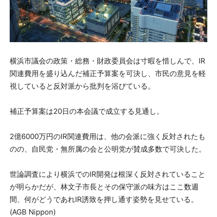
横浜市議会の政策・総務・財政委員会は寸暇を惜しんで、IR
関連費用を盛り込んだ補正予算案を可決し、市民の意見を軽
視していると反対派から批判を浴びている。
補正予算案は20日の本会議で成立する見通し。
2億6000万円のIR関連費用は、他の会派に強く反対されたも
のの、自民党・無所属の会と公明党が賛成多数で可決した。
世論調査により横浜でのIR開発は根深く反対されていること
が明らかだが、林文子市長とその保守派の味方はここ数週
間、何がどうであれIR誘致を押し通す姿勢を見せている。
(AGB Nippon)