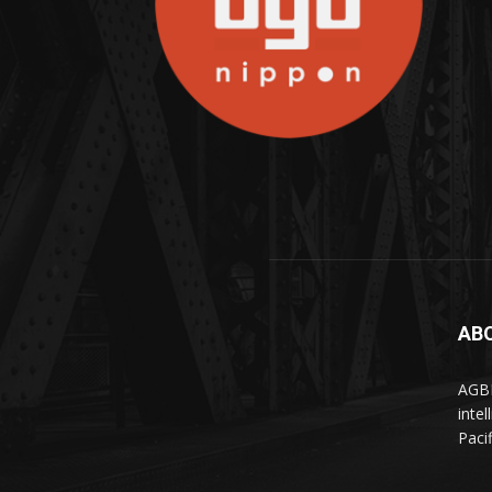
AB
AGBN
inte
Paci