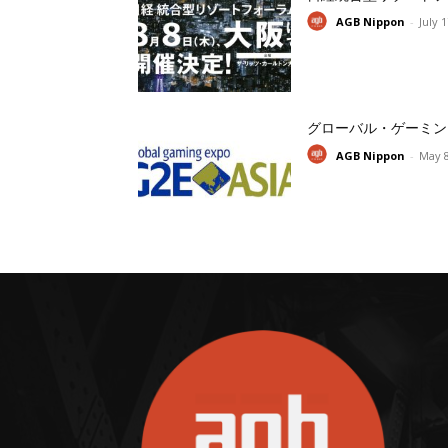
AGB Nippon
-
July 
グローバル・ゲーミン
AGB Nippon
-
May 8