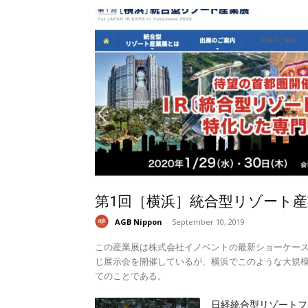
第1回［横浜］統合型リゾート産
AGB Nippon
-
September 10, 2019
この産業展は株式会社イノベントの最新ショーケー
じ展示会を開催しているが、横浜でこのような大規模
てのことである。
日経統合型リゾートフ