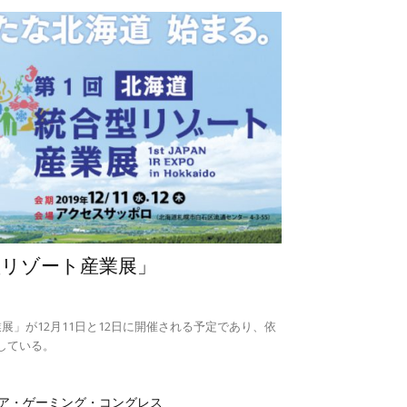
型リゾート産業展」
展」が12月11日と12日に開催される予定であり、依
している。
ア・ゲーミング・コングレス