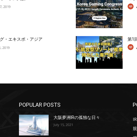
17, 2019
グ・エキスポ・アジア
第1
, 2019
POPULAR POSTS
P
大阪夢洲IRの孤独な日々
IR
July 15, 2021
規