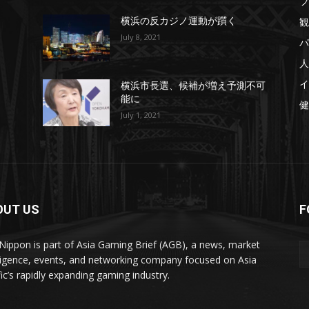
フ
観
横浜の反カジノ運動が躓く
July 8, 2021
パ
人
イ
横浜市長選、候補が増え予測不可
能に
健
July 1, 2021
OUT US
F
ippon is part of Asia Gaming Brief (AGB), a news, market
lligence, events, and networking company focused on Asia
fic’s rapidly expanding gaming industry.