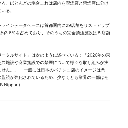
いる。ほとんどの場合これは店内を喫煙席と禁煙席に分け
ている。
ラインデータベースは首都圏内に29店舗をリストアップ
の約3.6％を占めており、そのうちの完全禁煙施設は５店舗
ータルサイト」は次のように述べている：「2020年の東
公共施設や商業施設での禁煙について様々な取り組みが実
ません。」 一般には日本のパチンコ店のイメージは悪
の監視が強化されているため、少なくとも業界の一部はそ
ippon)