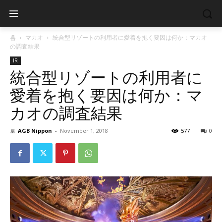
홈
マカオ
統合型リゾートの利用者に愛着を抱く要因は何か：マカオ
の調査結果
IR
統合型リゾートの利用者に
愛着を抱く要因は何か：マ
カオの調査結果
로
AGB Nippon
-
November 1, 2018
577
0