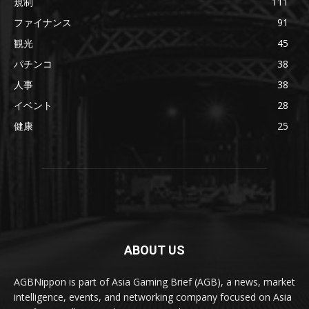
規制
111
ファイナンス
91
観光
45
パチンコ
38
人事
38
イベント
28
健康
25
ABOUT US
AGBNippon is part of Asia Gaming Brief (AGB), a news, market
intelligence, events, and networking company focused on Asia