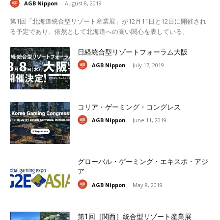
AGB Nippon
-
August 8, 2019
第1回「北海道統合型リゾート産業展」が12月11日と12日に開催され
る予定であり、依然として北海道への高い関心を表している。
日経統合型リゾートフォーラム大阪
AGB Nippon
-
July 17, 2019
コリア・ゲーミング・コングレス
AGB Nippon
-
June 11, 2019
グローバル・ゲーミング・エキスポ・アジ
ア
AGB Nippon
-
May 8, 2019
第1回［関西］統合型リゾート産業展