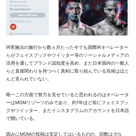
IR実施法の施行から数ヵ月たった今でも国際IRオペレーター
らがフェイスブックやツイッター等のソーシャルメディアの
活用を通してブランド認知度を高め、また日本国内の一般人
らと直接関わりを持つべく真剣に取り組んでいる兆候はほと
んど見られていない。
唯一この方面で努力を見せていると思われるのはオペレータ
ーはMGMリゾーツのみであり、約1年ほど前にフェイスブッ
クやツイッター、またインスタグラムのアカウントを日本語
で開いている。
因みにMGMの投稿は安定してはいるものの、回数は少な