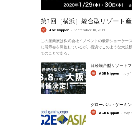
第1回［横浜］統合型リゾート産
AGB Nippon
-
September 10, 2019
この産業展は株式会社イノベントの最新ショーケー
じ展示会を開催しているが、横浜でこのような大規模
てのことである。
日経統合型リゾートフ
AGB Nippon
-
July 
グローバル・ゲーミン
AGB Nippon
-
May 8