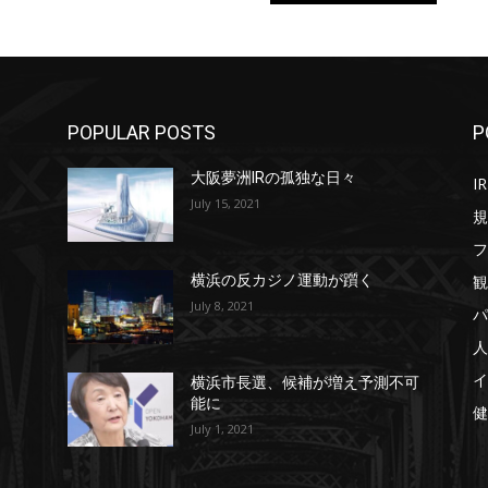
POPULAR POSTS
P
大阪夢洲IRの孤独な日々
IR
July 15, 2021
規
フ
観
横浜の反カジノ運動が躓く
July 8, 2021
パ
人
イ
横浜市長選、候補が増え予測不可
能に
健
July 1, 2021