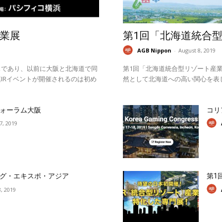
業展
第1回「北海道統合
AGB Nippon
-
August 8, 2019
スであり、以前に大阪と北海道で同
第1回「北海道統合型リゾート産業
IRイベントが開催されるのは初め
然として北海道への高い関心を表
ォーラム大阪
コリ
17, 2019
グ・エキスポ・アジア
第1
, 2019