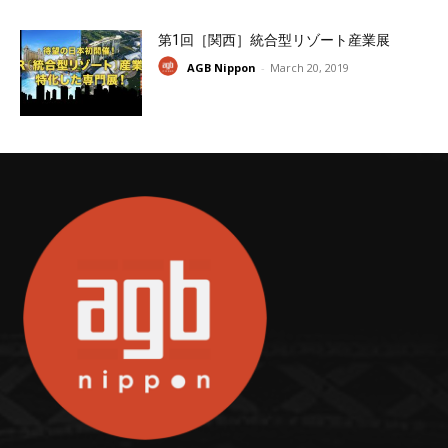
第1回［関西］統合型リゾート産業展
AGB Nippon
-
March 20, 2019