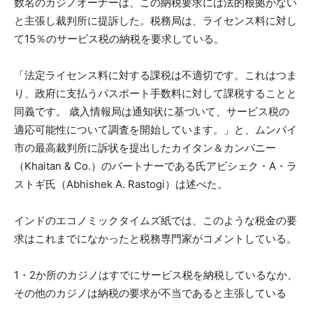
数名のカジノオーナーは、この納税要求には法的根拠がない
と主張し裁判所に提訴した。税務局は、ライセンス料に対し
て15％のサービス税の納税を要求している。
「法定ライセンス料に対する課税は不適切です。これはつま
り、政府に支払うパスポート手数料に対して課税することと
同義です。 歳入情報局は通知状に基づいて、サービス税の
適応可能性について調査を開始しています。」と、ムンバイ
市の最高裁判所に訴状を提出したカイタン＆カンパニー
（Khaitan & Co.）のパートナーである氏アビシェク・A・ラ
ストギ氏（Abhishek A. Rastogi）は述べた。
インドのエコノミックタイムズ紙では、このような税金の要
求はこれまでになかったと税務専門家がコメントしている。
1・2か所のカジノはすでにサービス税を納税しているなか、
その他のカジノは納税の要求が不当であると主張している
。