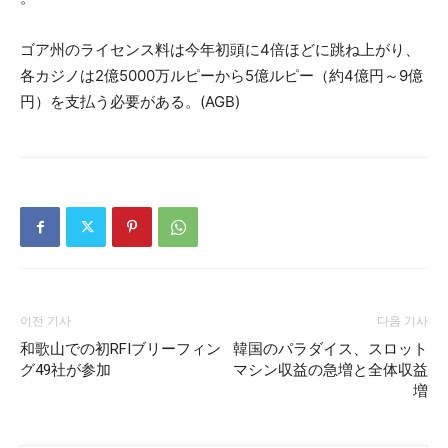
ゴア州のライセンス料は今年初頭に4倍ほどに跳ね上がり、
各カジノは2億5000万ルピーから5億ルピー（約4億円～9億
円）を支払う必要がある。(AGB)
이전 기사
다음 기사
和歌山での初RFIブリーフィン
韓国のパラダイス、スロット
グ49社が参加
マシン収益の急増と全体収益
増