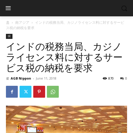
홈
南アジア
インドの税務当局、カジノライセンス料に対するサービ
ス税の納税を要求
IR
インドの税務当局、カジノ
ライセンス料に対するサー
ビス税の納税を要求
로
AGB Nippon
-
June 11, 2018
870
0