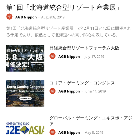
第1回「北海道統合型リゾート産業展」
AGB Nippon
-
August 8, 2019
第1回「北海道統合型リゾート産業展」が12月11日と12日に開催され
る予定であり、依然として北海道への高い関心を表している。
日経統合型リゾートフォーラム大阪
AGB Nippon
-
July 17, 2019
コリア・ゲーミング・コングレス
AGB Nippon
-
June 11, 2019
グローバル・ゲーミング・エキスポ・アジ
ア
AGB Nippon
-
May 8, 2019