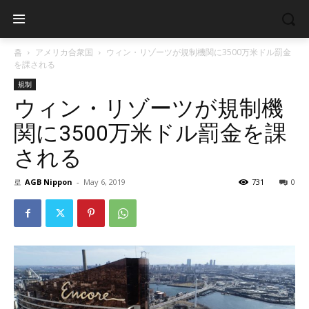
홈
アメリカ合衆国
ウィン・リゾーツが規制機関に3500万米ドル罰金
を課される
規制
ウィン・リゾーツが規制機
関に3500万米ドル罰金を課
される
로
AGB Nippon
-
May 6, 2019
731
0