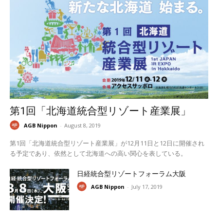
第1回「北海道統合型リゾート産業展」
AGB Nippon
-
August 8, 2019
第1回「北海道統合型リゾート産業展」が12月11日と12日に開催され
る予定であり、依然として北海道への高い関心を表している。
日経統合型リゾートフォーラム大阪
AGB Nippon
-
July 17, 2019