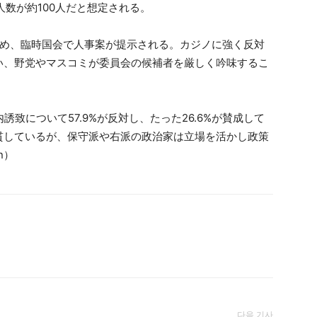
人数が約100人だと想定される。
ため、臨時国会で人事案が提示される。カジノに強く反対
い、野党やマスコミが委員会の候補者を厳しく吟味するこ
致について57.9%が反対し、たった26.6%が賛成して
貫しているが、保守派や右派の政治家は立場を活かし政策
n）
다음 기사