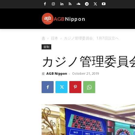
AGB
Nippon
홈
日本
カジノ管理委員会、1月7日設立へ
規制
カジノ管理委員
로
AGB Nippon
-
October 21, 2019