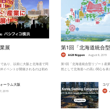
業展
第1回「北海道統合
AGB Nippon
-
August 8, 2019
スであり、以前に大阪と北海道で同
第1回「北海道統合型リゾート産業
IRイベントが開催されるのは初め
然として北海道への高い関心を表
ォーラム大阪
コリ
17, 2019