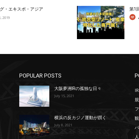
グ・エキスポ・アジア
第1
, 2019
POPULAR POSTS
P
大阪夢洲IRの孤独な日々
IR
July 15, 2021
規
フ
観
横浜の反カジノ運動が躓く
July 8, 2021
パ
人