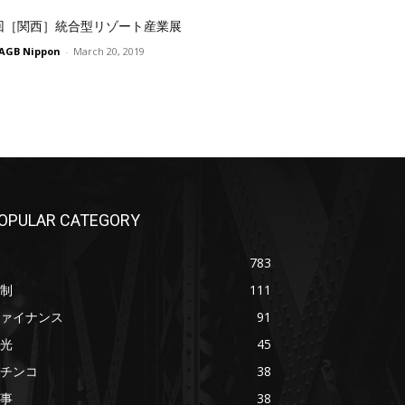
回［関西］統合型リゾート産業展
AGB Nippon
-
March 20, 2019
OPULAR CATEGORY
783
制
111
ァイナンス
91
光
45
チンコ
38
事
38