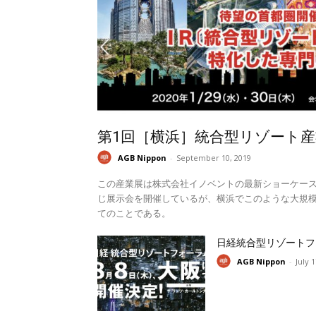
第1回［横浜］統合型リゾート産
AGB Nippon
-
September 10, 2019
この産業展は株式会社イノベントの最新ショーケー
じ展示会を開催しているが、横浜でこのような大規模
てのことである。
日経統合型リゾートフ
AGB Nippon
-
July 