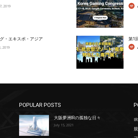
17, 2019
グ・エキスポ・アジア
第1
, 2019
POPULAR POSTS
P
大阪夢洲IRの孤独な日々
IR
July 15, 2021
規
フ