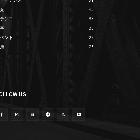
光
45
チンコ
38
事
38
ベント
28
康
25
OLLOW US