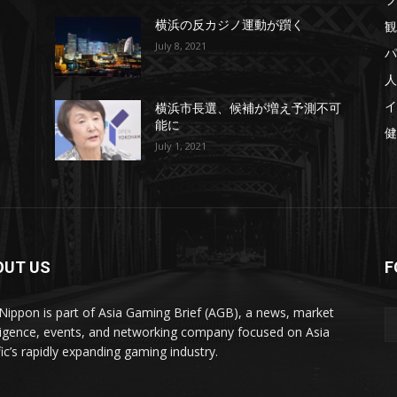
観
横浜の反カジノ運動が躓く
July 8, 2021
パ
人
イ
横浜市長選、候補が増え予測不可
能に
健
July 1, 2021
OUT US
F
ippon is part of Asia Gaming Brief (AGB), a news, market
lligence, events, and networking company focused on Asia
fic’s rapidly expanding gaming industry.