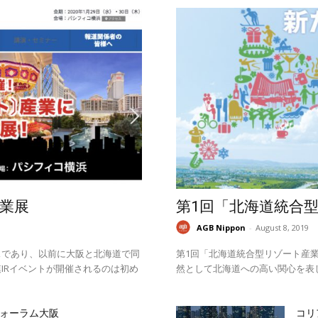
業展
第1回「北海道統合
AGB Nippon
-
August 8, 2019
スであり、以前に大阪と北海道で同
第1回「北海道統合型リゾート産業
IRイベントが開催されるのは初め
然として北海道への高い関心を表
ォーラム大阪
コリ