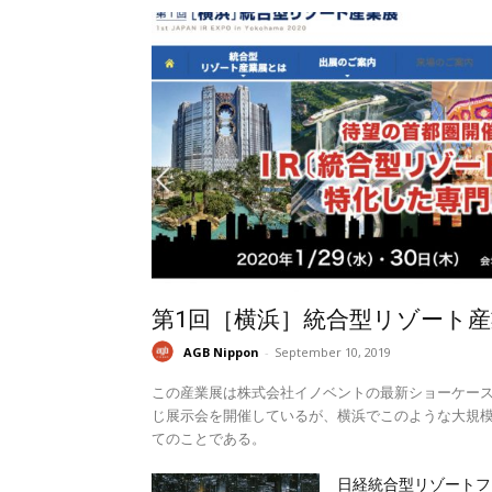
第1回［横浜］統合型リゾート産
AGB Nippon
-
September 10, 2019
この産業展は株式会社イノベントの最新ショーケー
じ展示会を開催しているが、横浜でこのような大規模
てのことである。
日経統合型リゾートフ