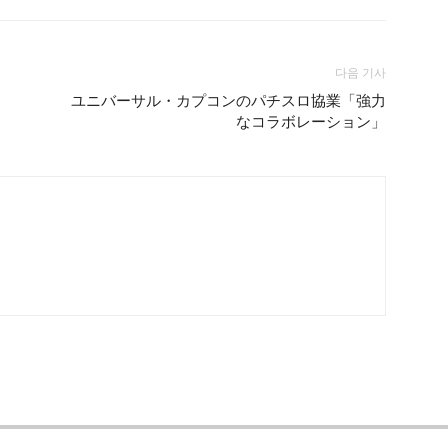
다음 기사
ユニバーサル・カプコンのパチスロ協業「強力
なコラボレーション」