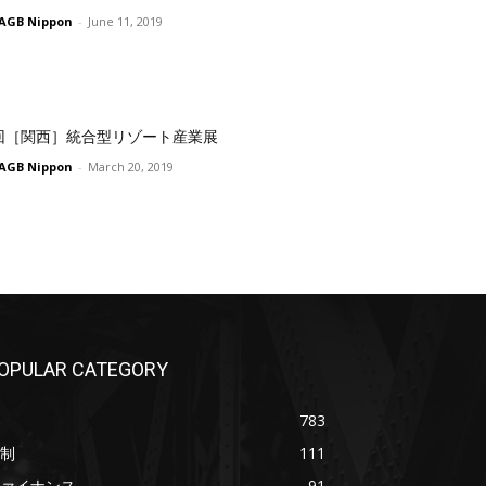
AGB Nippon
-
June 11, 2019
回［関西］統合型リゾート産業展
AGB Nippon
-
March 20, 2019
OPULAR CATEGORY
783
制
111
ァイナンス
91