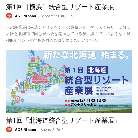
第1回［横浜］統合型リゾート産業展
AGB Nippon
-
September 10, 2019
この産業展は株式会社イノベントの最新ショーケースであり、以前に
大阪と北海道で同じ展示会を開催しているが、横浜でこのような大規
模IRイベントが開催されるのは初めてのことである。
第1回「北海道統合型リゾート産業展」
AGB Nippon
-
August 8, 2019