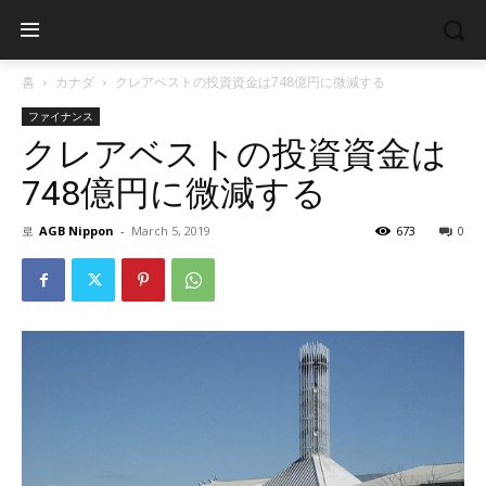
홈
カナダ
クレアベストの投資資金は748億円に微減する
ファイナンス
クレアベストの投資資金は
748億円に微減する
로
AGB Nippon
-
March 5, 2019
673
0