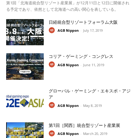
第1回「北海道統合型リゾート産業展」が12月11日と12日に開催され
る予定であり、依然として北海道への高い関心を表している。
日経統合型リゾートフォーラム大阪
AGB Nippon
-
July 17, 2019
コリア・ゲーミング・コングレス
AGB Nippon
-
June 11, 2019
グローバル・ゲーミング・エキスポ・アジ
ア
AGB Nippon
-
May 8, 2019
第1回［関西］統合型リゾート産業展
AGB Nippon
-
March 20, 2019