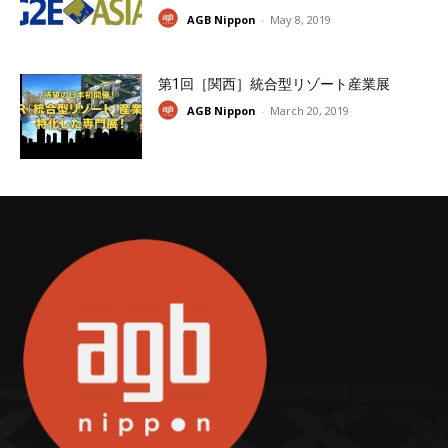
AGB Nippon
-
May 8, 2019
第1回［関西］統合型リゾート産業展
AGB Nippon
-
March 20, 2019