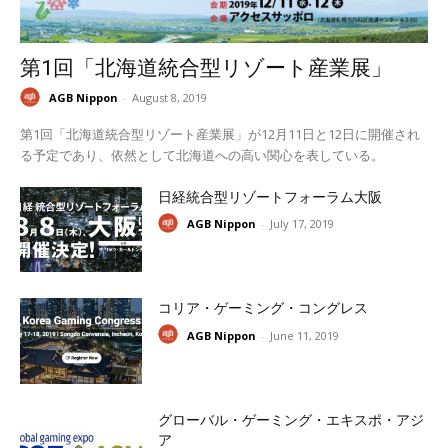
第1回「北海道統合型リゾート産業展」
AGB Nippon
-
August 8, 2019
第1回「北海道統合型リゾート産業展」が12月11日と12日に開催され
る予定であり、依然として北海道への高い関心を表している。
日経統合型リゾートフォーラム大阪
AGB Nippon
-
July 17, 2019
コリア・ゲーミング・コングレス
AGB Nippon
-
June 11, 2019
グローバル・ゲーミング・エキスポ・アジ
ア