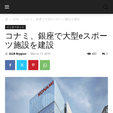
홈
日本
コナミ、銀座で大型eスポーツ施設を建設
インターネット
コナミ、銀座で大型eスポー
ツ施設を建設
로
AGB Nippon
-
March 11, 2019
651
0