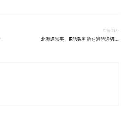
다음 기사
た
北海道知事、IR誘致判断を適時適切に