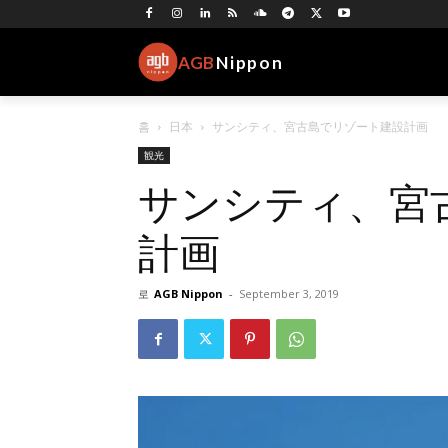
AGB
Nippon
홈
日本
サンシティ、宮古島でリゾート建設計画
観光
サンシティ、宮
計画
로
AGB Nippon
-
September 3, 2019