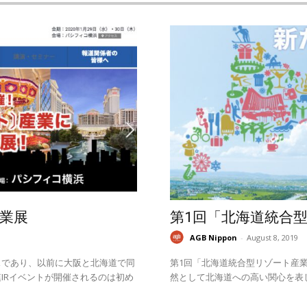
業展
第1回「北海道統合
AGB Nippon
-
August 8, 2019
スであり、以前に大阪と北海道で同
第1回「北海道統合型リゾート産業
IRイベントが開催されるのは初め
然として北海道への高い関心を表