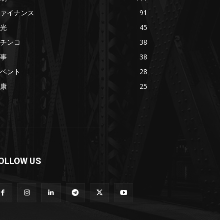
ァイナンス
91
光
45
チンコ
38
事
38
ベント
28
康
25
OLLOW US