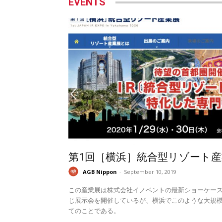
EVENTS
第1回［横浜］統合型リゾート産
AGB Nippon
-
September 10, 2019
この産業展は株式会社イノベントの最新ショーケー
じ展示会を開催しているが、横浜でこのような大規模
てのことである。