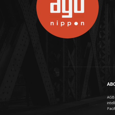
AB
AGBN
inte
Paci