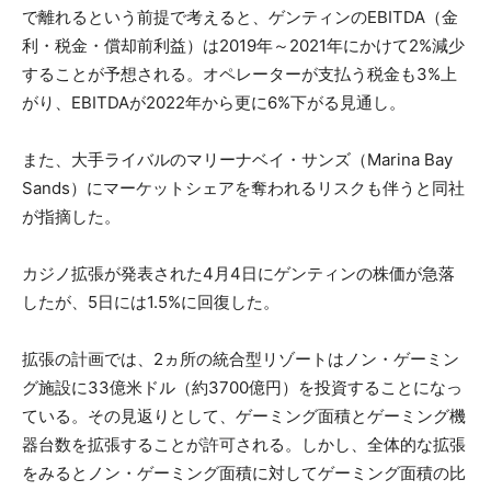
で離れるという前提で考えると、ゲンティンのEBITDA（金
利・税金・償却前利益）は2019年～2021年にかけて2%減少
することが予想される。オペレーターが支払う税金も3%上
がり、EBITDAが2022年から更に6%下がる見通し。
また、大手ライバルのマリーナベイ・サンズ（Marina Bay
Sands）にマーケットシェアを奪われるリスクも伴うと同社
が指摘した。
カジノ拡張が発表された4月4日にゲンティンの株価が急落
したが、5日には1.5%に回復した。
拡張の計画では、2ヵ所の統合型リゾートはノン・ゲーミン
グ施設に33億米ドル（約3700億円）を投資することになっ
ている。その見返りとして、ゲーミング面積とゲーミング機
器台数を拡張することが許可される。しかし、全体的な拡張
をみるとノン・ゲーミング面積に対してゲーミング面積の比