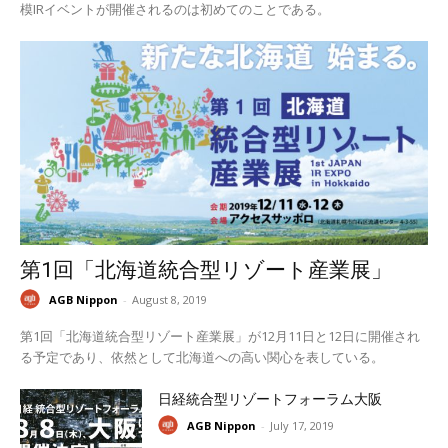
模IRイベントが開催されるのは初めてのことである。
第1回「北海道統合型リゾート産業展」
AGB Nippon
-
August 8, 2019
第1回「北海道統合型リゾート産業展」が12月11日と12日に開催され
る予定であり、依然として北海道への高い関心を表している。
日経統合型リゾートフォーラム大阪
AGB Nippon
-
July 17, 2019