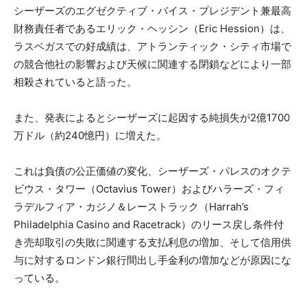
シーザーズのエグゼクティブ・バイス・プレジデント兼最高
財務責任者であるエリック・ヘッシン（Eric Hession）は、
ラスベガスでの好成績は、アトランティック・シティ市場で
の競合他社の影響および天候に関連する閉鎖などにより一部
相殺されていると語った。
また、発表によるとシーザーズに起因する純損失が2億1700
万ドル（約240憶円）に増えた。
これは負債の公正価値の変化、シーザーズ・パレスのオクテ
ビウス・タワー（Octavius Tower）およびハラーズ・フィ
ラデルフィア・カジノ＆レーストラック（Harrah’s
Philadelphia Casino and Racetrack）のリース戻し条件付
き売却取引の失敗に関連する支払利息の増加、そして信用供
与に対するロンドン銀行間出し手金利の増加などが原因にな
っている。