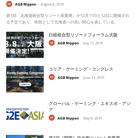
AGB Nippon
-
August 8, 2019
第1回「北海道統合型リゾート産業展」が12月11日と12日に開催され
る予定であり、依然として北海道への高い関心を表している。
日経統合型リゾートフォーラム大阪
AGB Nippon
-
July 17, 2019
コリア・ゲーミング・コングレス
AGB Nippon
-
June 11, 2019
グローバル・ゲーミング・エキスポ・アジ
ア
AGB Nippon
-
May 8, 2019
第1回［関西］統合型リゾート産業展