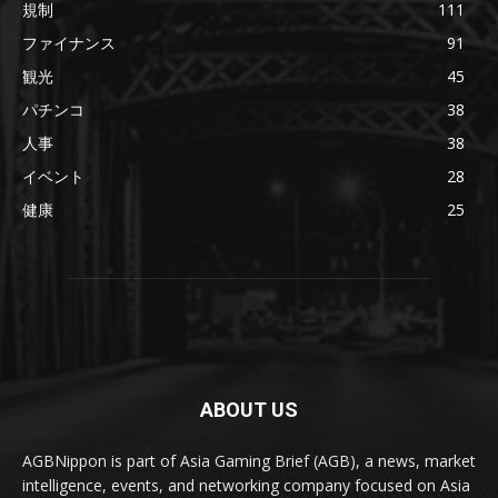
規制
111
ファイナンス
91
観光
45
パチンコ
38
人事
38
イベント
28
健康
25
ABOUT US
AGBNippon is part of Asia Gaming Brief (AGB), a news, market
intelligence, events, and networking company focused on Asia