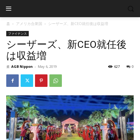
홈
アメリカ合衆国
シーザーズ、新CEO就任後は収益増
ファイナンス
シーザーズ、新CEO就任後
は収益増
로
AGB Nippon
-
May 6, 2019
627
0