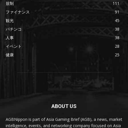
規制
111
ファイナンス
91
観光
45
パチンコ
38
人事
38
イベント
28
健康
25
ABOUT US
AGBNippon is part of Asia Gaming Brief (AGB), a news, market
intelligence, events, and networking company focused on Asia