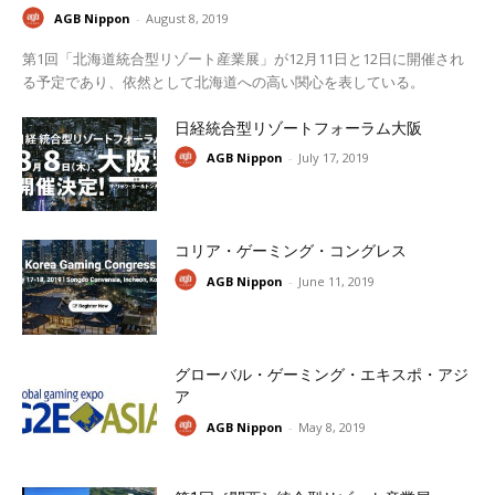
AGB Nippon
-
August 8, 2019
第1回「北海道統合型リゾート産業展」が12月11日と12日に開催され
る予定であり、依然として北海道への高い関心を表している。
日経統合型リゾートフォーラム大阪
AGB Nippon
-
July 17, 2019
コリア・ゲーミング・コングレス
AGB Nippon
-
June 11, 2019
グローバル・ゲーミング・エキスポ・アジ
ア
AGB Nippon
-
May 8, 2019