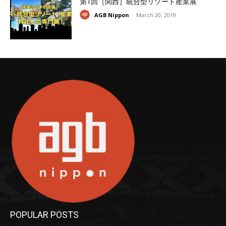
第1回［関西］統合型リゾート産業展
AGB Nippon
-
March 20, 2019
POPULAR POSTS