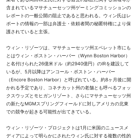
含まれているマサチューセッツ州ゲーミングコミッションの
レポートの一般公開の阻止であると思われる。ウィン氏はレ
ポートの情報の一部は弁護士・依頼者間の秘匿特権により保
護されていると主張。
ウィン・リゾーツは、マサチューセッツ州エベレット市にも
とはウィン・ボストン・ハーバー（Wynn Boston Harbor）
と名付けられた26億米ドル（約2940億円）のIRを建設して
いるが、5月以降はアンコール・ボストン・ハーバー
（Encore Boston Harbor）と呼ばれている。約8ヶ月後に開
かれる予定であり、コネチカット州の老舗とも呼べるフォッ
クスウッズとモヒガンリゾート、さらにマサチューセッツ州
の新たなMGMスプリングフィールドに対しアメリカの北東
での競争が起きる可能性が出てきている。
ウィン・リゾーツ・プロジェクトは1月に米国のニュースメ
ディアによって明らかにされたウィン氏に対する複数の性的