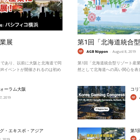
業展
第1回「北海道統合
AGB Nippon
-
August 8, 2019
スであり、以前に大阪と北海道で同
第1回「北海道統合型リゾート産業
IRイベントが開催されるのは初め
然として北海道への高い関心を表
ォーラム大阪
コリ
17, 2019
グ・エキスポ・アジア
第1
, 2019