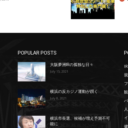
POPULAR POSTS
P
大阪夢洲IRの孤独な日々
IR
July 15, 2021
規
フ
観
横浜の反カジノ運動が躓く
July 8, 2021
パ
人
イ
横浜市長選、候補が増え予測不可
能に
健