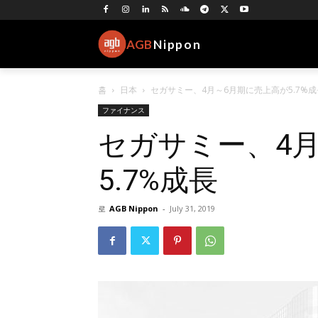
AGB
Nippon
홈
日本
セガサミー、4月～6月期に売上高が5.7%成
ファイナンス
セガサミー、4
5.7%成長
로
AGB Nippon
-
July 31, 2019