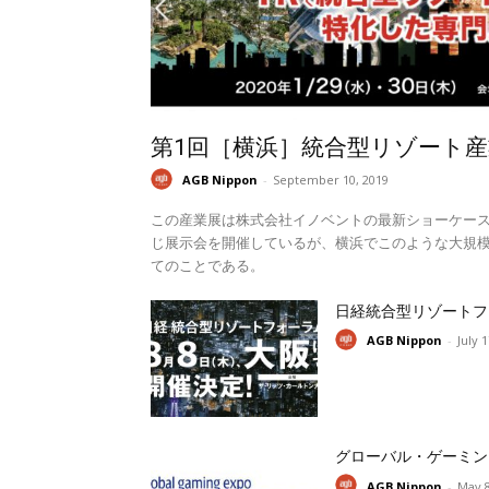
第1回［横浜］統合型リゾート産
AGB Nippon
-
September 10, 2019
この産業展は株式会社イノベントの最新ショーケー
じ展示会を開催しているが、横浜でこのような大規模
てのことである。
日経統合型リゾートフ
AGB Nippon
-
July 
グローバル・ゲーミン
AGB Nippon
-
May 8