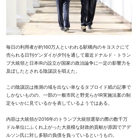
毎日の利用者が約160万人といわれる駅構内のキヨスクにて
売られる日刊ゲンダイが夕刊を通して最近ドナルド・トラン
プ大統領と日本IRの設立が国家の政治論争に一定の影響力を
及ぼしたとされる陰謀説を唱えた。
この陰謀説は推測の域を出ない単なるタブロイド紙の記事で
しかないものの、一部の一般市民と野党らがIR実施法案の制
定をいかに見ているかを表しているようではある。
内容は大統領が2016年のトランプ大統領選挙の際の数千万
ドル単位にふくれ上がった大規模な財政的貢献が原因でアデ
ルソン氏に対し多額の負債を負っているというもの。