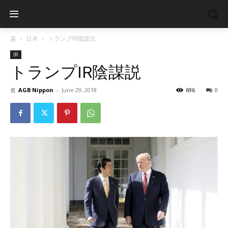
홈
日本
トランプIR陰謀説
IR
トランプIR陰謀説
로
AGB Nippon
-
June 29, 2018
696
0