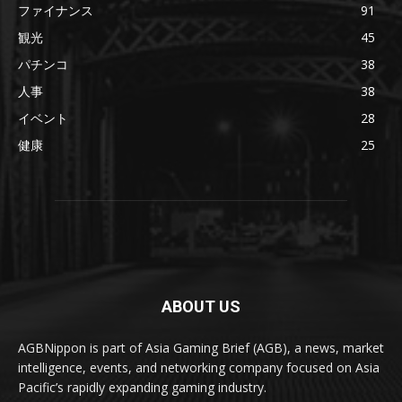
ファイナンス
91
観光
45
パチンコ
38
人事
38
イベント
28
健康
25
ABOUT US
AGBNippon is part of Asia Gaming Brief (AGB), a news, market
intelligence, events, and networking company focused on Asia
Pacific’s rapidly expanding gaming industry.