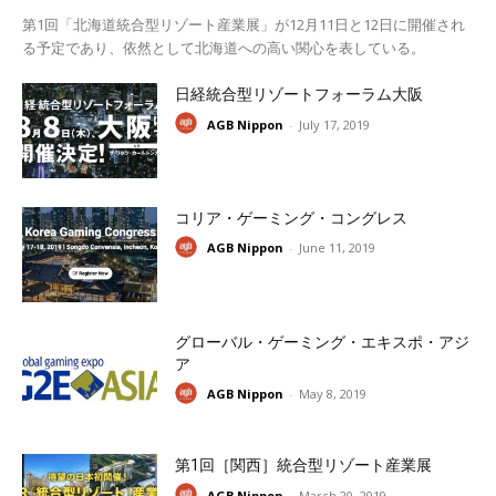
第1回「北海道統合型リゾート産業展」が12月11日と12日に開催され
る予定であり、依然として北海道への高い関心を表している。
日経統合型リゾートフォーラム大阪
AGB Nippon
-
July 17, 2019
コリア・ゲーミング・コングレス
AGB Nippon
-
June 11, 2019
グローバル・ゲーミング・エキスポ・アジ
ア
AGB Nippon
-
May 8, 2019
第1回［関西］統合型リゾート産業展
AGB Nippon
-
March 20, 2019