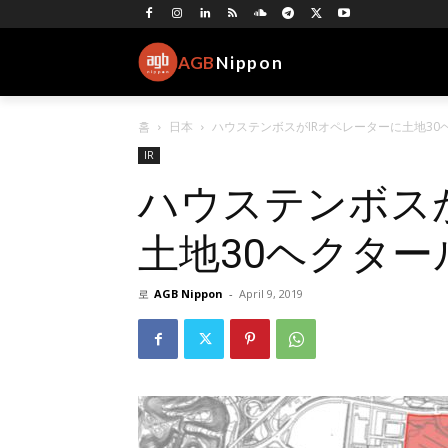
AGB
Nippon
홈
日本
ハウステンボスがIRオペレーターに土地30
IR
ハウステンボス
土地30ヘクター
로
AGB Nippon
-
April 9, 2019