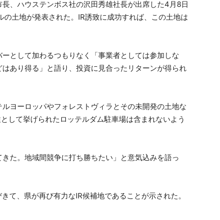
市長、ハウステンボス社の沢田秀雄社長が出席した4月8日
ルの土地が発表された。IR誘致に成功すれば、この土地は
。
バーとして加わるつもりなく「事業者としては参加しな
どはあり得る」と語り、投資に見合ったリターンが得られ
テルヨーロッパやフォレストヴィラとその未開発の土地な
能性として挙げられたロッテルダム駐車場は含まれないよう
ねてきた。地域間競争に打ち勝ちたい」と意気込みを語っ
びきて、県が再び有力なIR候補地であることが示された。