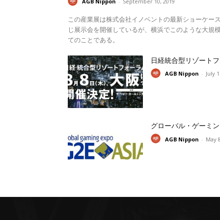
AGB Nippon
-
September 10, 2019
この産業展は株式会社イノベントの最新ショーケー
じ展示会を開催しているが、横浜でこのような大規模
てのことである。
日経統合型リゾートフ
AGB Nippon
-
July 
グローバル・ゲーミン
AGB Nippon
-
May 8