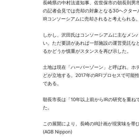
長崎県の中村法道知事、佐世保市の朝長則男
の記者会見では売却の対象となる30ヘクター
IRコンソーシアムに売却されると考えられる
しかし、沢田氏はコンソーシアムに主なメン
い。ただ要請があれば一部施設の運営受託な
るかどうか慎重がスタンスを再び示した。
土地は現在「ハーバーゾーン」と呼ばれ、ホ
どが立地する。2017年のRFIプロセスで可
である。
朝長市長は「10年以上前からIRの研究を重
た。
この展開により、長崎のIR計画が現実味を帯
(AGB Nippon)