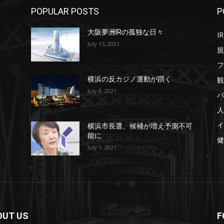
POPULAR POSTS
P
大阪夢洲IRの孤独な日々
IR
July 15, 2021
規
フ
観
横浜の反カジノ運動が躓く
July 8, 2021
パ
人
イ
横浜市長選、候補が増え予測不可
能に
健
July 1, 2021
OUT US
F