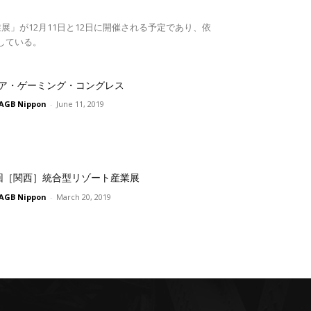
展」が12月11日と12日に開催される予定であり、依
している。
ア・ゲーミング・コングレス
AGB Nippon
-
June 11, 2019
回［関西］統合型リゾート産業展
AGB Nippon
-
March 20, 2019