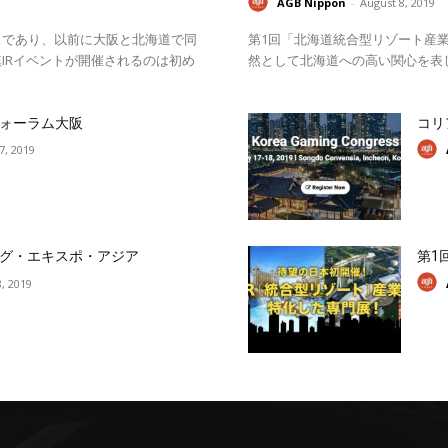
AGB Nippon
-
August 8, 2019
スであり、以前に大阪と北海道で同
第1回「北海道統合型リゾート産業
IRイベントが開催されるのは初め
然として北海道への高い関心を表
ォーラム大阪
コリ
17, 2019
グ・エキスポ・アジア
第1
, 2019