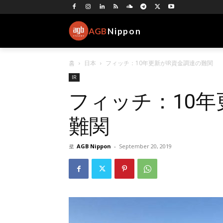
AGB
Nippon
홈
日本
フィッチ：10年更新がIR資金調達の難関
IR
フィッチ：10年
難関
로
AGB Nippon
-
September 20, 2019