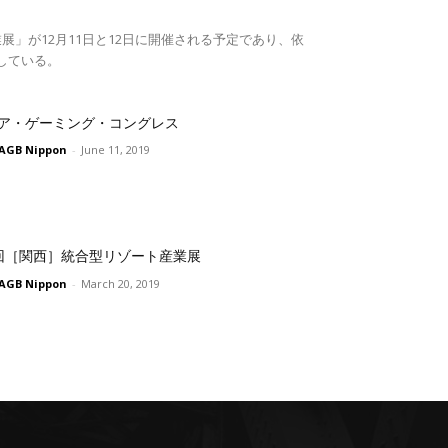
展」が12月11日と12日に開催される予定であり、依
している。
ア・ゲーミング・コングレス
AGB Nippon
-
June 11, 2019
回［関西］統合型リゾート産業展
AGB Nippon
-
March 20, 2019