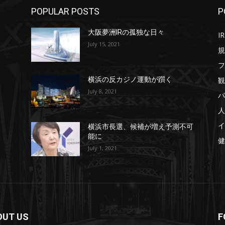
POPULAR POSTS
P
大阪夢洲IRの孤独な日々
IR
July 15, 2021
規
フ
観
横浜の反カジノ運動が躓く
July 8, 2021
パ
人
イ
横浜市長選、候補が増え予測不可
能に
健
July 1, 2021
OUT US
F