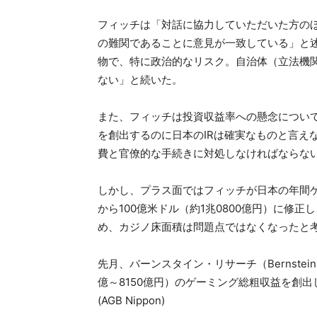
フィッチは「対話に協力していただいた方のほ
の難関であることに意見が一致している」と
物で、特に政治的なリスク。自治体（立法機関
ない」と続いた。
また、フィッチは投資収益率への懸念について
を創出するのに日本のIRは確実なものと言え
費と官僚的な手続きに対処しなければならな
しかし、プラス面ではフィッチが日本の年間ゲ
から100億米ドル（約1兆0800億円）に修
め、カジノ床面積は問題点ではなくなったと
先月、バーンスタイン・リサーチ（Bernstein 
億～8150億円）のゲーミング総粗収益を創
(AGB Nippon)