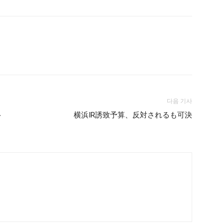
다음 기사
ト
横浜IR誘致予算、反対されるも可決