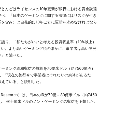
とんどはライセンスの10年更新が銀行における資金調達
述べ、「日本のゲーミングに関する法律にはリスクが付き
を含み）は自発的に10年ごとに更新を求めなければなら
語り、「私たちがいいと考える投資収益率（10%以上）
ない。より高いゲーミング税のほかに、事業者は高い開発
い」と述べた。
ーミング総粗収益の概算を70億米ドル（約7560億円）
正し、「現在の施行令で事業者はそれなりの余裕があるた
考えている」と説明した。
Research）は、日本のIRが70億～80億米ドル（約7450
出し、何十億米ドルのノン・ゲーミングの収益を予想した。