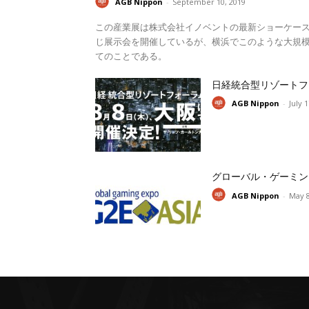
AGB Nippon
-
September 10, 2019
この産業展は株式会社イノベントの最新ショーケー
じ展示会を開催しているが、横浜でこのような大規模
てのことである。
日経統合型リゾートフ
AGB Nippon
-
July 
グローバル・ゲーミン
AGB Nippon
-
May 8