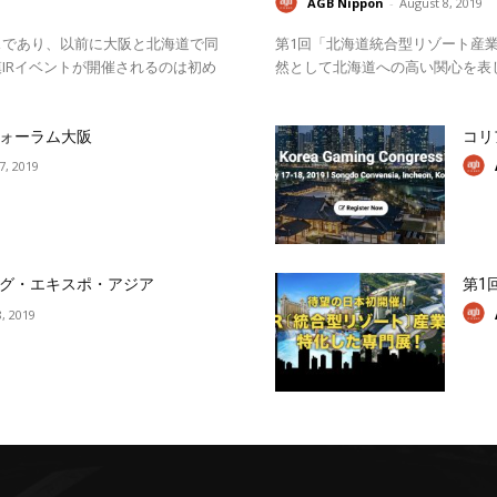
AGB Nippon
-
August 8, 2019
スであり、以前に大阪と北海道で同
第1回「北海道統合型リゾート産業
IRイベントが開催されるのは初め
然として北海道への高い関心を表
ォーラム大阪
コリ
17, 2019
グ・エキスポ・アジア
第1
, 2019