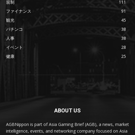
規制
111
ファイナンス
91
観光
45
パチンコ
38
人事
38
イベント
28
健康
25
ABOUT US
AGBNippon is part of Asia Gaming Brief (AGB), a news, market
intelligence, events, and networking company focused on Asia