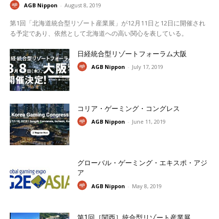
AGB Nippon
-
August 8, 2019
第1回「北海道統合型リゾート産業展」が12月11日と12日に開催され
る予定であり、依然として北海道への高い関心を表している。
日経統合型リゾートフォーラム大阪
AGB Nippon
-
July 17, 2019
コリア・ゲーミング・コングレス
AGB Nippon
-
June 11, 2019
グローバル・ゲーミング・エキスポ・アジ
ア
AGB Nippon
-
May 8, 2019
第1回［関西］統合型リゾート産業展