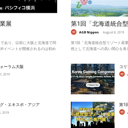
業展
第1回「北海道統合
AGB Nippon
-
August 8, 2019
スであり、以前に大阪と北海道で同
第1回「北海道統合型リゾート産業
IRイベントが開催されるのは初め
然として北海道への高い関心を表
ォーラム大阪
コリ
17, 2019
グ・エキスポ・アジア
第1
, 2019