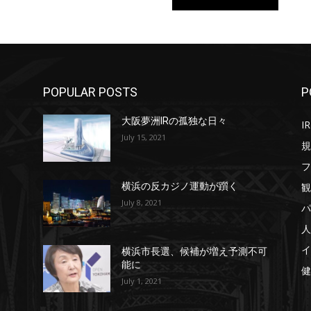
POPULAR POSTS
P
大阪夢洲IRの孤独な日々
IR
July 15, 2021
規
フ
観
横浜の反カジノ運動が躓く
July 8, 2021
パ
人
イ
横浜市長選、候補が増え予測不可
能に
健
July 1, 2021