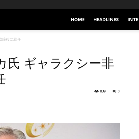
HOME
HEADLINES
INTE
取締役に就任
カ氏 ギャラクシー非
任
839
0