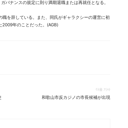
・ガバナンスの規定に則り満期退職または再就任となる。
長の職を辞している。また、同氏がギャラクシーの運営に初
009年のことだった。(AGB)
다음 기사
使
和歌山市反カジノの市長候補が出現