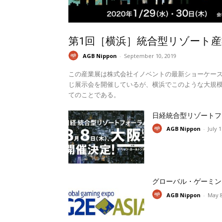
第1回［横浜］統合型リゾート産
AGB Nippon
-
September 10, 2019
この産業展は株式会社イノベントの最新ショーケー
じ展示会を開催しているが、横浜でこのような大規模
てのことである。
日経統合型リゾートフ
AGB Nippon
-
July 
グローバル・ゲーミン
AGB Nippon
-
May 8