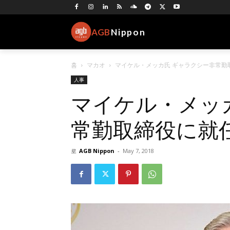
AGB
Nippon
홈
マカオ
マイケル・メッカ氏 ギャラクシー非常勤
人事
マイケル・メッ
常勤取締役に就
로
AGB Nippon
-
May 7, 2018