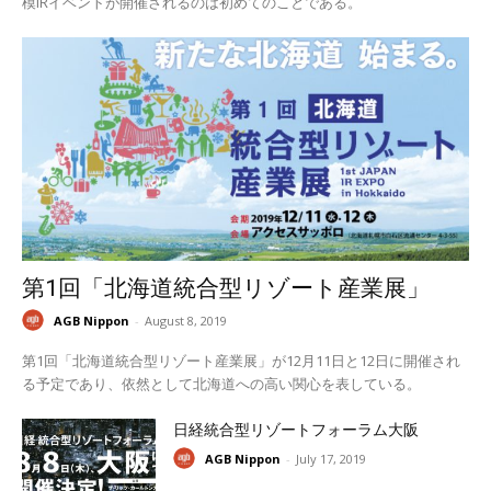
模IRイベントが開催されるのは初めてのことである。
第1回「北海道統合型リゾート産業展」
AGB Nippon
-
August 8, 2019
第1回「北海道統合型リゾート産業展」が12月11日と12日に開催され
る予定であり、依然として北海道への高い関心を表している。
日経統合型リゾートフォーラム大阪
AGB Nippon
-
July 17, 2019