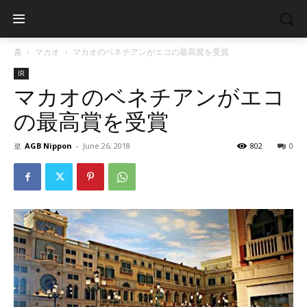
홈
マカオ
マカオのベネチアンがエコの最高賞を受賞
IR
マカオのベネチアンがエコ
の最高賞を受賞
로
AGB Nippon
-
June 26, 2018
802
0