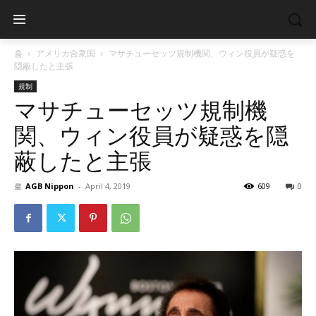
홈
アメリカ合衆国
マサチューセッツ規制機関、ウィン役員が疑惑を
隠蔽したと主張
規制
マサチューセッツ規制機
関、ウィン役員が疑惑を隠
蔽したと主張
로
AGB Nippon
-
April 4, 2019
609
0