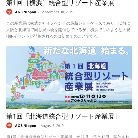
第1回［横浜］統合型リゾート産業展
AGB Nippon
-
September 10, 2019
この産業展は株式会社イノベントの最新ショーケースであり、以前に
大阪と北海道で同じ展示会を開催しているが、横浜でこのような大規
模IRイベントが開催されるのは初めてのことである。
第1回「北海道統合型リゾート産業展」
AGB Nippon
-
August 8, 2019
第1回「北海道統合型リゾート産業展」が12月11日と12日に開催され