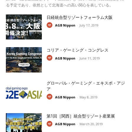
る予定であり、依然として北海道への高い関心を表している。
日経統合型リゾートフォーラム大阪
AGB Nippon
-
July 17, 2019
コリア・ゲーミング・コングレス
AGB Nippon
-
June 11, 2019
グローバル・ゲーミング・エキスポ・アジ
ア
AGB Nippon
-
May 8, 2019
第1回［関西］統合型リゾート産業展
AGB Nippon
-
March 20, 2019