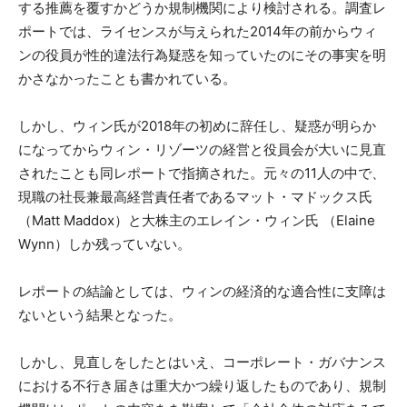
する推薦を覆すかどうか規制機関により検討される。調査レ
ポートでは、ライセンスが与えられた2014年の前からウィ
ンの役員が性的違法行為疑惑を知っていたのにその事実を明
かさなかったことも書かれている。
しかし、ウィン氏が2018年の初めに辞任し、疑惑が明らか
になってからウィン・リゾーツの経営と役員会が大いに見直
されたことも同レポートで指摘された。元々の11人の中で、
現職の社長兼最高経営責任者であるマット・マドックス氏
（Matt Maddox）と大株主のエレイン・ウィン氏 （Elaine
Wynn）しか残っていない。
レポートの結論としては、ウィンの経済的な適合性に支障は
ないという結果となった。
しかし、見直しをしたとはいえ、コーポレート・ガバナンス
における不行き届きは重大かつ繰り返したものであり、規制