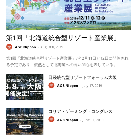
第1回「北海道統合型リゾート産業展」
AGB Nippon
-
August 8, 2019
第1回「北海道統合型リゾート産業展」が12月11日と12日に開催され
る予定であり、依然として北海道への高い関心を表している。
日経統合型リゾートフォーラム大阪
AGB Nippon
-
July 17, 2019
コリア・ゲーミング・コングレス
AGB Nippon
-
June 11, 2019