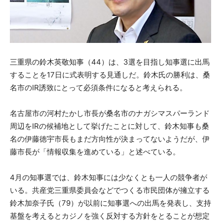
三重県の鈴木英敬知事（44）は、3選を目指し知事選に出馬
することを17日に式表明する見通しだ。鈴木氏の勝利は、桑
名市のIR誘致にとって必須条件になると考えられる。
名古屋市の河村たかし市長が桑名市のナガシマスパーランド
周辺をIRの候補地として挙げたことに対して、鈴木知事も桑
名の伊藤徳宇市長もまだ方向性が決まってないようだが、伊
藤市長が「情報収集を進めている」と述べている。
4月の知事選では、鈴木知事には少なくとも一人の競争者が
いる。共産党三重県委員会などでつくる市民団体が擁立する
鈴木加奈子氏（79）が以前に知事選への出馬を発表し、支持
基盤を考えるとカジノを強く反対する方針をとることが想定