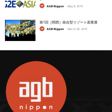
AGB Nippon
-
May 8, 2019
第1回［関西］統合型リゾート産業展
AGB Nippon
-
March 20, 2019