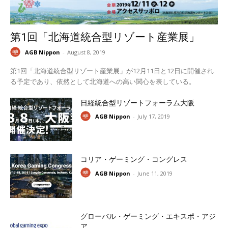
第1回「北海道統合型リゾート産業展」
AGB Nippon
-
August 8, 2019
第1回「北海道統合型リゾート産業展」が12月11日と12日に開催され
る予定であり、依然として北海道への高い関心を表している。
日経統合型リゾートフォーラム大阪
AGB Nippon
-
July 17, 2019
コリア・ゲーミング・コングレス
AGB Nippon
-
June 11, 2019
グローバル・ゲーミング・エキスポ・アジ
ア