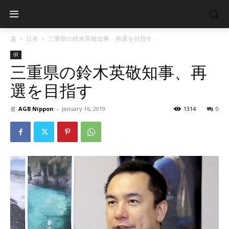
홈
日本
三重県の鈴木英敬知事、再選を目指す
IR
三重県の鈴木英敬知事、再
選を目指す
로
AGB Nippon
-
January 16, 2019
1314
0