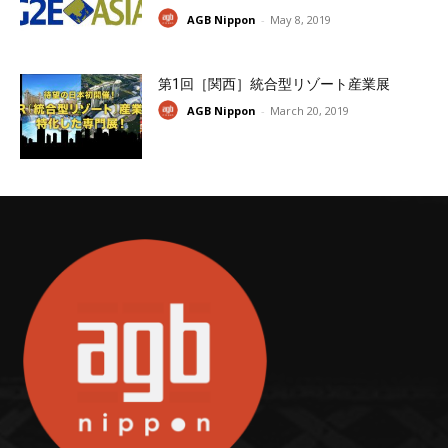
AGB Nippon
-
May 8, 2019
第1回［関西］統合型リゾート産業展
AGB Nippon
-
March 20, 2019