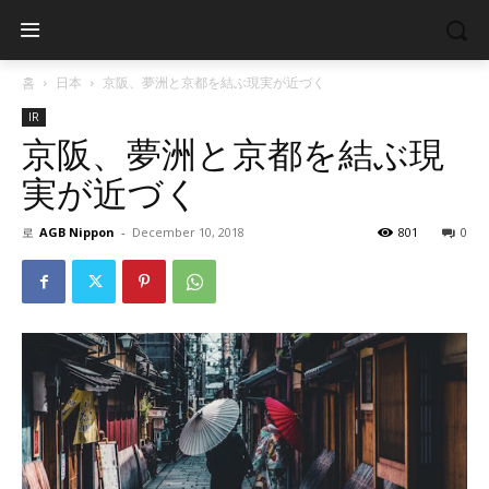
홈
日本
京阪、夢洲と京都を結ぶ現実が近づく
IR
京阪、夢洲と京都を結ぶ現
実が近づく
로
AGB Nippon
-
December 10, 2018
801
0