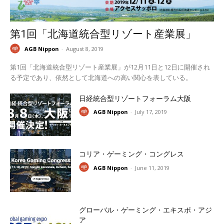
第1回「北海道統合型リゾート産業展」
AGB Nippon
-
August 8, 2019
第1回「北海道統合型リゾート産業展」が12月11日と12日に開催され
る予定であり、依然として北海道への高い関心を表している。
日経統合型リゾートフォーラム大阪
AGB Nippon
-
July 17, 2019
コリア・ゲーミング・コングレス
AGB Nippon
-
June 11, 2019
グローバル・ゲーミング・エキスポ・アジ
ア