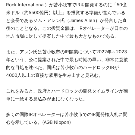
Rock International）が苫小牧市でIRを開発するのに「
50億
米ドル（約5500億円）以上」
を投資する準備が進んでいる
と会長であるジム・アレン氏（
James Allen）が発言した直
後のこととなる。この投資金額は、
IRオペレーターが日本の
地方市場に対して提案した中で最も大き
なものである。
また、アレン氏は苫小牧市のIR開業について2022年～
2023
年という、公に提案された中で最も時期の早い、
非常に意欲
的な目処を述べた。
同氏は苫小牧市のハードロックIRが
4000人以上の直接な雇用
を生み出すと見込む。
これをみると、
政府とハードロックの開発タイムラインが簡
単に一致する見込みが
更になくなった。
多くの国際IRオペレーターは苫小牧市でのIR開発権入札に関
心を示している。(AGB Nippon)