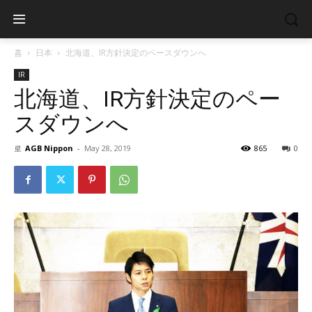
홈
日本
北海道、IR方針決定のペースダウンへ
IR
北海道、IR方針決定のペー
スダウンへ
로
AGB Nippon
-
May 28, 2019
865
0