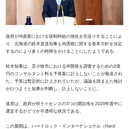
政府がIR産業における規制枠組の強化を先送りすることによ
り、
北海道の鈴木直道知事もIR誘致に関する基本方針を決定
するのに
より多くの時間をかけることにしたようである。
鈴木知事は、
苫小牧市におけるIR開発を調査するための2億
円のコンサルタン
ト料を予算案に計上しないことが報道され
た。
予算は暫定的に計上されていたが、
議論を踏まえた検討
がひつようと知事が判断し、
計上しないことに。
道府は、政府がIRライセンスの3つの開設地を2020年度中に
選定
するかどうか不透明な状況である。
この展開は、ハードロック・インターナショナル（Hard