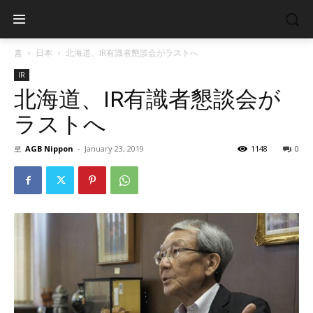
홈
日本
北海道、IR有識者懇談会がラストへ
IR
北海道、IR有識者懇談会が
ラストへ
로
AGB Nippon
-
January 23, 2019
1148
0