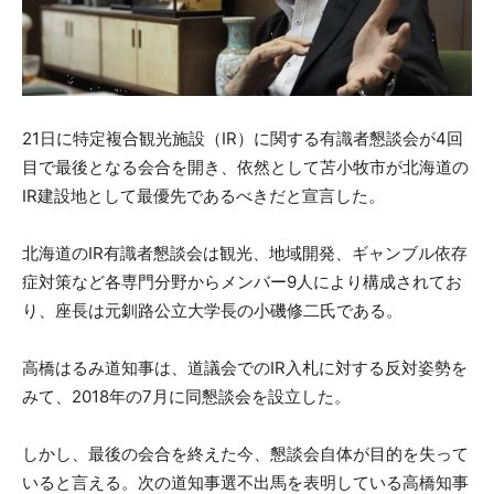
21
日に特定複合観光施設（
IR
）に関する有識者懇談会が
4
回
目で最後となる会合を開き、依然として苫小牧市が北海道の
IR
建設地として最優先であるべきだと宣言した。
北海道の
IR
有識者懇談会は観光、地域開発、ギャンブル依存
症対策など各専門分野からメンバー
9
人により構成されてお
り、座長は元釧路公立大学長の小磯修二氏である。
高橋はるみ道知事は、道議会での
IR
入札に対する反対姿勢を
みて、
2018
年の
7
月に同懇談会を設立した。
しかし、最後の会合を終えた今、懇談会自体が目的を失って
いると言える。次の道知事選不出馬を表明している高橋知事