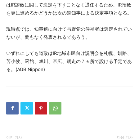
は
IR
誘致に関して決定を下すことなく退任するため、
IR
招致
を更に進めるかどうかは次の道知事による決定事項となる。
現時点では、知事選に向けて与野党の候補者は選定されてい
ないが、間もなく発表されるであろう。
いずれにしても道政は
IR
地域市民向け説明会を札幌、釧路、
苫小牧、函館、旭川、帯広、網走の７ヵ所で設ける予定であ
る。
(AGB Nippon)
이전 기사
다음 기사