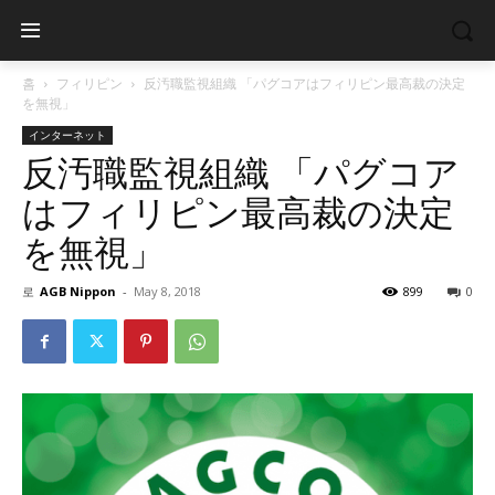
홈
フィリピン
反汚職監視組織 「パグコアはフィリピン最高裁の決定
を無視」
インターネット
反汚職監視組織 「パグコア
はフィリピン最高裁の決定
を無視」
로
AGB Nippon
-
May 8, 2018
899
0