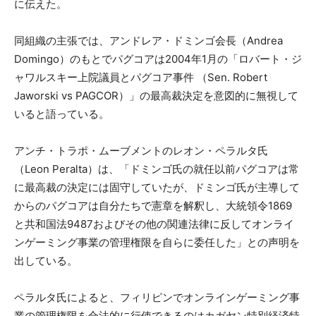
に伝えた。
同組織の主張では、アンドレア・ドミンゴ会長（Andrea
Domingo）のもとでパグコアは2004年1月の「ロバート・ジ
ャワルスキー上院議員とパグコア事件 （Sen. Robert
Jaworski vs PAGCOR）」の最高裁決定を意図的に無視して
いると語っている。
アンチ・トラポ・ムーブメントのレオン・ペラルタ氏
（Leon Peralta）は、「ドミンゴ氏の就任以前パグコアは常
に最高裁の決定には固守していたが、ドミンゴ氏が主導して
からのパグコアは自分たちで憲章を解釈し、大統領令1869
と共和国法9487およびその他の関連法律に反してオンライ
ンゲーミング事業の管理権限を自らに委任した」との声明を
出している。
ペラルタ氏によると、フィリピンでオンラインゲーミング事
業の管理権限を合法的に行使できるのはカガヤン特別経済特