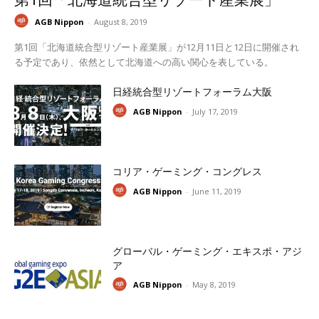
第1回「北海道統合型リゾート産業展」
AGB Nippon
-
August 8, 2019
第1回「北海道統合型リゾート産業展」が12月11日と12日に開催され
る予定であり、依然として北海道への高い関心を表している。
日経統合型リゾートフォーラム大阪
AGB Nippon
-
July 17, 2019
コリア・ゲーミング・コングレス
AGB Nippon
-
June 11, 2019
グローバル・ゲーミング・エキスポ・アジ
ア
AGB Nippon
-
May 8, 2019