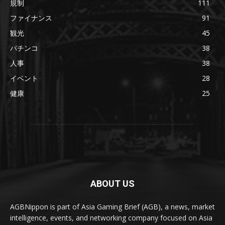
規制
111
ファイナンス
91
観光
45
パチンコ
38
人事
38
イベント
28
健康
25
ABOUT US
AGBNippon is part of Asia Gaming Brief (AGB), a news, market
intelligence, events, and networking company focused on Asia