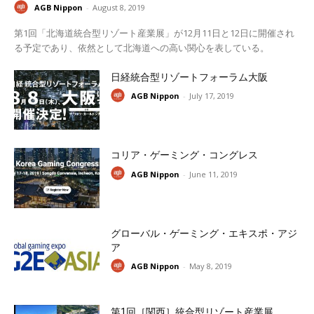
AGB Nippon
-
August 8, 2019
第1回「北海道統合型リゾート産業展」が12月11日と12日に開催され
る予定であり、依然として北海道への高い関心を表している。
日経統合型リゾートフォーラム大阪
AGB Nippon
-
July 17, 2019
コリア・ゲーミング・コングレス
AGB Nippon
-
June 11, 2019
グローバル・ゲーミング・エキスポ・アジ
ア
AGB Nippon
-
May 8, 2019
第1回［関西］統合型リゾート産業展