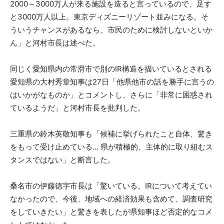
2000～3000万人が来る施設を造ると言っているので、足す
と3000万人以上。東京ディズニーリゾート並みになる。そ
ういうチャンスがあるなら、市民のために検討しないといか
ん」と河村市長は述べた。
同じく愛知県内の常滑市で別のIR構造を描いているとされる
愛知県の大村秀章知事は27日「他県他市の話を勝手に言うの
はいかがなものか」とコメントし、さらに「非常に困惑され
ているようだ」と河村市長を批判した。
三重県の鈴木英敬知事も「候補に挙げられたこと自体、驚き
をもって受け止めている… 県が積極的、主体的に取り組むス
タンスではない」と断言した。
桑名市の伊藤徳宇市長は「驚いている。IRについて考えてい
なかったので、今後、地域への経済効果も含めて、調査研究
をしていきたい」と驚きを表したが県知事ほど否定的なコメ