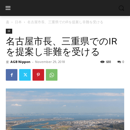
홈
日本
名古屋市長、三重県でのIRを提案し非難を受ける
IR
名古屋市長、三重県でのIR
を提案し非難を受ける
로
AGB Nippon
-
November 29, 2018
688
0